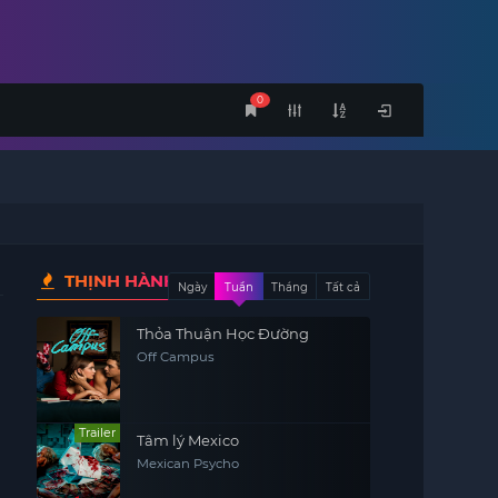
0
THỊNH HÀNH
Ngày
Tuần
Tháng
Tất cả
Thỏa Thuận Học Đường
Off Campus
Trailer
Tâm lý Mexico
Mexican Psycho