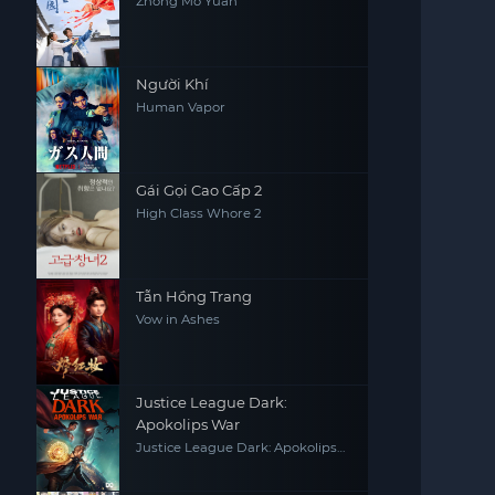
Zhong Mo Yuan
Người Khí
Human Vapor
Gái Gọi Cao Cấp 2
High Class Whore 2
Tẫn Hồng Trang
Vow in Ashes
Justice League Dark:
Apokolips War
Justice League Dark: Apokolips
War