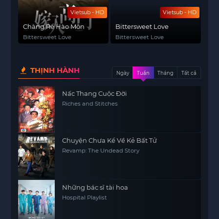
Vietsub - HD
Vietsub - HD
Chàng Rể Hào Môn
Bittersweet Love
Bittersweet Love
Bittersweet Love
THỊNH HÀNH
Ngày
Tuần
Tháng
Tất cả
Nấc Thang Cuộc Đời
Riches and Stitches
Chuyện Chưa Kể Về Kẻ Bất Tử
Revamp: The Undead Story
Những bác sĩ tài hoa
Hospital Playlist