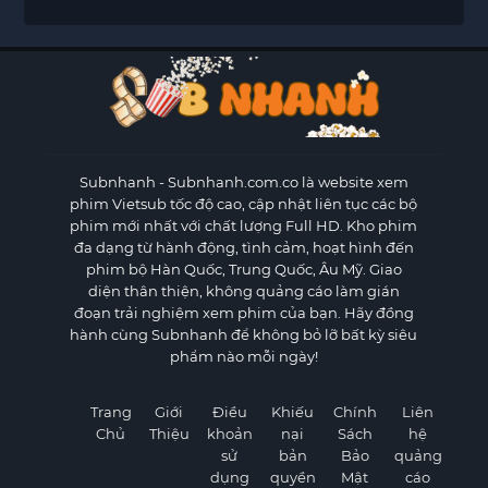
Subnhanh
- Subnhanh.com.co là website xem
phim Vietsub tốc độ cao, cập nhật liên tục các bộ
phim mới nhất với chất lượng Full HD. Kho phim
đa dạng từ hành động, tình cảm, hoạt hình đến
phim bộ Hàn Quốc, Trung Quốc, Âu Mỹ. Giao
diện thân thiện, không quảng cáo làm gián
đoạn trải nghiệm xem phim của bạn. Hãy đồng
hành cùng Subnhanh để không bỏ lỡ bất kỳ siêu
phẩm nào mỗi ngày!
Trang
Giới
Điều
Khiếu
Chính
Liên
Chủ
Thiệu
khoản
nại
Sách
hệ
sử
bản
Bảo
quảng
dụng
quyền
Mật
cáo