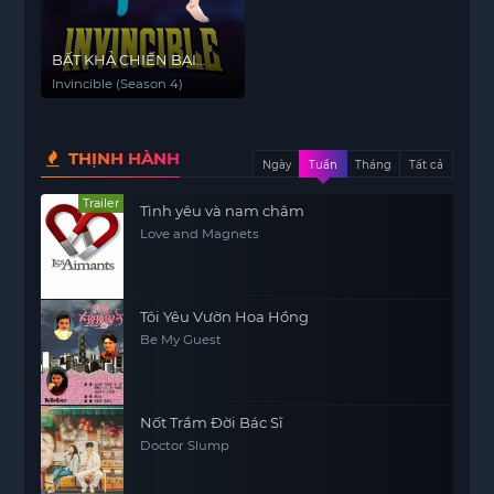
BẤT KHẢ CHIẾN BẠI
(Phần 4)
Invincible (Season 4)
THỊNH HÀNH
Ngày
Tuần
Tháng
Tất cả
Trailer
Tình yêu và nam châm
Love and Magnets
Tôi Yêu Vườn Hoa Hồng
Be My Guest
Nốt Trầm Đời Bác Sĩ
Doctor Slump