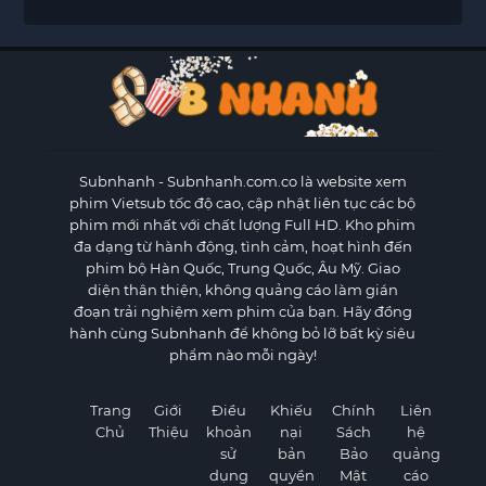
Subnhanh
- Subnhanh.com.co là website xem
phim Vietsub tốc độ cao, cập nhật liên tục các bộ
phim mới nhất với chất lượng Full HD. Kho phim
đa dạng từ hành động, tình cảm, hoạt hình đến
phim bộ Hàn Quốc, Trung Quốc, Âu Mỹ. Giao
diện thân thiện, không quảng cáo làm gián
đoạn trải nghiệm xem phim của bạn. Hãy đồng
hành cùng Subnhanh để không bỏ lỡ bất kỳ siêu
phẩm nào mỗi ngày!
Trang
Giới
Điều
Khiếu
Chính
Liên
Chủ
Thiệu
khoản
nại
Sách
hệ
sử
bản
Bảo
quảng
dụng
quyền
Mật
cáo