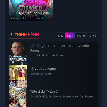
100 Ngày Trở Thành Vua
Crowned in a Hundred
Days
THỊNH HÀNH
Ngày
Tuần
Tháng
Tất cả
Bí mật giới thể thao Anh quốc: Vinnie
Jones
Untold UK: Vinnie Jones
Tỳ Vết Của Ngọc
Sisters of Pearl
Tiến sĩ đá (Phần 2)
Dr. STONE 2, Dr. Stone: Stone Wars, Dr. Stone
2nd Season