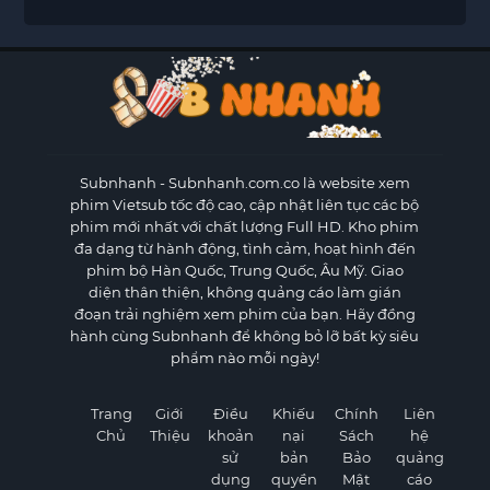
Subnhanh
- Subnhanh.com.co là website xem
phim Vietsub tốc độ cao, cập nhật liên tục các bộ
phim mới nhất với chất lượng Full HD. Kho phim
đa dạng từ hành động, tình cảm, hoạt hình đến
phim bộ Hàn Quốc, Trung Quốc, Âu Mỹ. Giao
diện thân thiện, không quảng cáo làm gián
đoạn trải nghiệm xem phim của bạn. Hãy đồng
hành cùng Subnhanh để không bỏ lỡ bất kỳ siêu
phẩm nào mỗi ngày!
Trang
Giới
Điều
Khiếu
Chính
Liên
Chủ
Thiệu
khoản
nại
Sách
hệ
sử
bản
Bảo
quảng
dụng
quyền
Mật
cáo