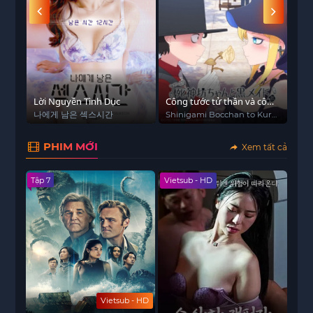
 - HD
Lời Nguyền Tình Dục
Công tước tử thần và cô
Bài
hầu
나에게 남은 섹스시간
Shinigami Bocchan to Kuro
막장
Maid, The Duke of Death
and His Maid
PHIM MỚI
Xem tất cả
Tập 7
Vietsub - HD
Vietsub - HD