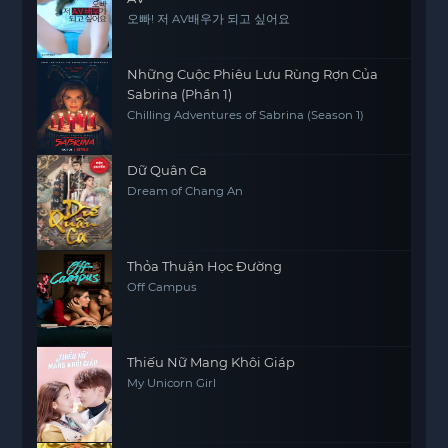
오빠! 저 AV배우가 되고 싶어요
Những Cuộc Phiêu Lưu Rùng Rợn Của
Sabrina (Phần 1)
Chilling Adventures of Sabrina (Season 1)
Dữ Quân Ca
Dream of Chang An
Thỏa Thuận Học Đường
Off Campus
Thiếu Nữ Mang Khôi Giáp
My Unicorn Girl