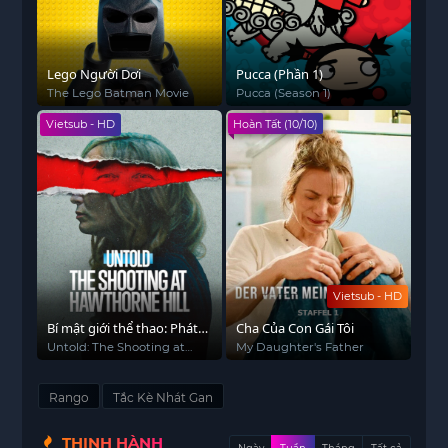
Lego Người Dơi
Pucca (Phần 1)
The Lego Batman Movie
Pucca (Season 1)
Vietsub - HD
Hoàn Tất (10/10)
Vietsub - HD
Bí mật giới thể thao: Phát
Cha Của Con Gái Tôi
súng ở Hawthorne Hill
Untold: The Shooting at
My Daughter's Father
Hawthorne Hill
Rango
Tắc Kè Nhát Gan
THỊNH HÀNH