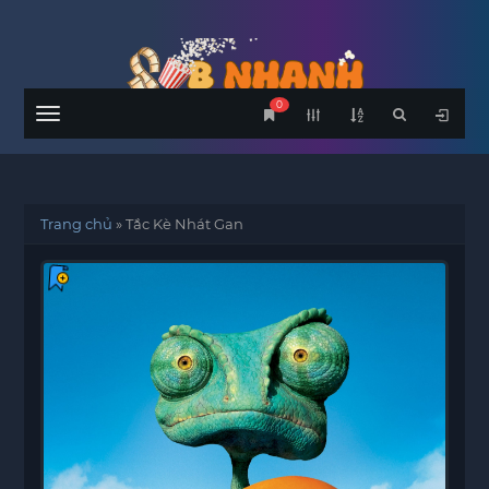
0
Menu
Trang chủ
»
Tắc Kè Nhát Gan