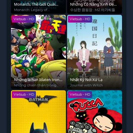
Monarch: Thế Giới Quái
Những Cô Nàng Xinh Đẹp
Thú (Phần 2)
Ở Khu Cắm Trại
Monarch: Legacy of
수상한 캠핑장 : MZ 아가씨들
Monsters (Season 2)
Vietsub - HD
Vietsub - HD
Những la hán Idaten trong
Nhật Ký Nơi Xứ Lạ
thời bình
Những chiến thần trong
Journal with Witch
thời bình Heion Sedai no
Vietsub - HD
Vietsub - HD
Idaten-tachi