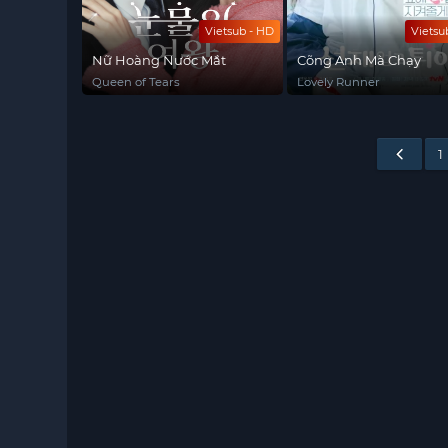
Vietsub - HD
Vietsu
Nữ Hoàng Nước Mắt
Cõng Anh Mà Chạy
Queen of Tears
Lovely Runner
1