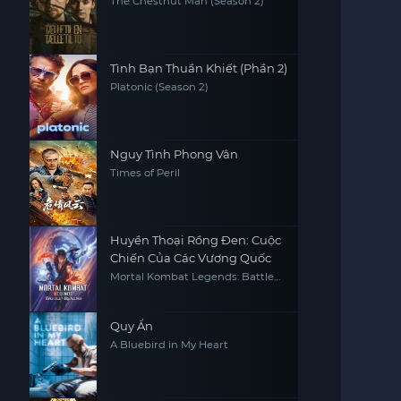
The Chestnut Man (Season 2)
Tình Bạn Thuần Khiết (Phần 2)
Platonic (Season 2)
Nguy Tình Phong Vân
Times of Peril
Huyền Thoại Rồng Đen: Cuộc
Chiến Của Các Vương Quốc
Mortal Kombat Legends: Battle
of the Realms
Quy Ẩn
A Bluebird in My Heart