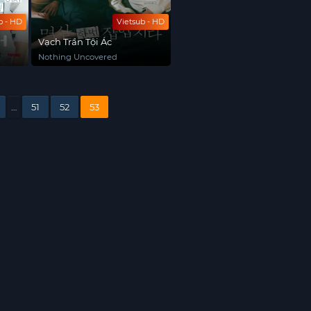
b - HD
Vietsub - HD
Vạch Trần Tội Ác
Nothing Uncovered
…
51
52
53