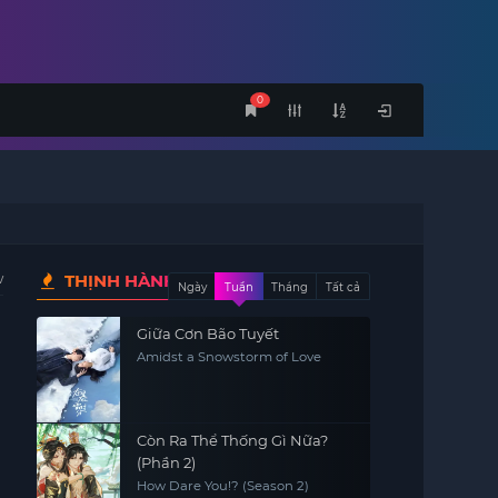
0
w
THỊNH HÀNH
Ngày
Tuần
Tháng
Tất cả
Giữa Cơn Bão Tuyết
Amidst a Snowstorm of Love
Còn Ra Thể Thống Gì Nữa?
(Phần 2)
How Dare You!? (Season 2)