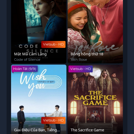
Vietsub - HD
Mật Mã Câm Lặng
Bông hồng thứ 18
Code of Silence
18th Rose
Hoàn Tất (9/9)
Vietsub - HD
Vietsub - HD
Giai Điệu Của Bạn, Tiếng
The Sacrifice Game