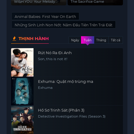
Lòng Của Tôi
WISH YOU: Your Melody
The Sacrifice Game
From My Heart
Animal Babies: First Year On Earth
Những Sinh Linh Non Nớt: Năm Đầu Tiên Trên Trái Đất
THỊNH HÀNH
Ngày
Tuần
Tháng
Tất cả
Rút Nó Ra Đi Anh
Son, this is not it!
Exhuma: Quật mộ trùng ma
Exhuma
Hồ Sơ Trinh Sát (Phần 3)
Detective Investigation Files (Season 3)