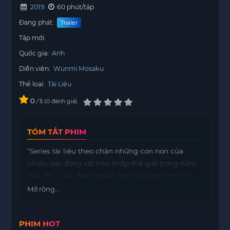
2019
60 phút/tập
Đang phát:
Trailer
Tập mới:
Quốc gia:
Anh
Diễn viên:
Wunmi Mosaku
Thể loại:
Tài Liệu
0
/
0
đánh giá
5
TÓM TẮT PHIM
“Series tài liệu theo chân những con non của
nhiều loài động vật trên khắp thế giới trong năm
đầu đời – giai đoạn quyết định sự sống còn. Từ
những bước đi đầu tiên đầy chập chững cho đến
Mở rộng...
những thử thách sinh tồn khắc nghiệt, bộ phim
ghi lại hành trình trưởng thành đầy cảm xúc giữa
PHIM HOT
môi trường hoang dã.” Điểm hay của series này