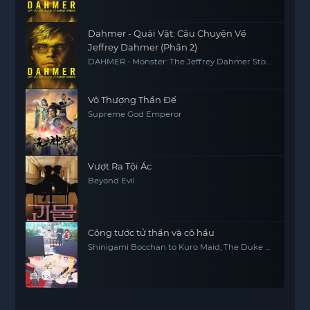
Dahmer - Quái Vật: Câu Chuyện Về
Jeffrey Dahmer (Phần 2)
DAHMER - Monster: The Jeffrey Dahmer Story
(Season 2)
Vô Thượng Thần Đế
Supreme God Emperor
Vượt Ra Tội Ác
Beyond Evil
Công tước tử thần và cô hầu
Shinigami Bocchan to Kuro Maid, The Duke of
Death and His Maid