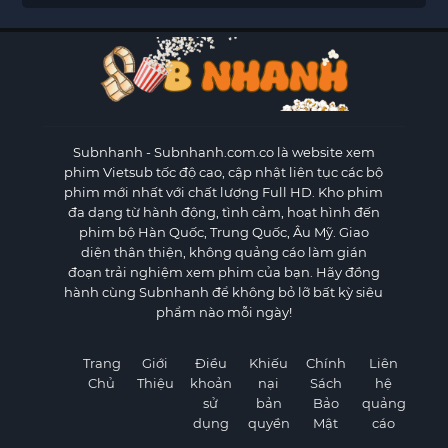
Subnhanh
- Subnhanh.com.co là website xem
phim Vietsub tốc độ cao, cập nhật liên tục các bộ
phim mới nhất với chất lượng Full HD. Kho phim
đa dạng từ hành động, tình cảm, hoạt hình đến
phim bộ Hàn Quốc, Trung Quốc, Âu Mỹ. Giao
diện thân thiện, không quảng cáo làm gián
đoạn trải nghiệm xem phim của bạn. Hãy đồng
hành cùng Subnhanh để không bỏ lỡ bất kỳ siêu
phẩm nào mỗi ngày!
Trang
Giới
Điều
Khiếu
Chính
Liên
Chủ
Thiệu
khoản
nại
Sách
hệ
sử
bản
Bảo
quảng
dụng
quyền
Mật
cáo