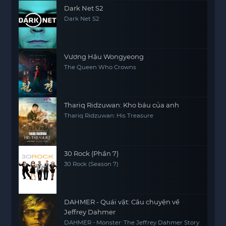
Dark Net S2
Dark Net S2
Vương Hậu Wongyeong
The Queen Who Crowns
Thariq Ridzuwan: Kho báu của anh
Thariq Ridzuwan: His Treasure
30 Rock (Phần 7)
30 Rock (Season 7)
DAHMER - Quái vật: Câu chuyện về
Jeffrey Dahmer
DAHMER - Monster: The Jeffrey Dahmer Story