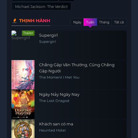
Michael Jackson: The Verdict
THỊNH HÀNH
Ngày
Tuần
Tháng
Tất cả
Trailer
Supergirl
Supergirl
Chẳng Gặp Vân Thường, Cũng Chẳng
Gặp Người
The Moment I Met You
Ngày Nảy Ngày Nay
The Lost Dragod
Khách sạn có ma
Haunted Hotel