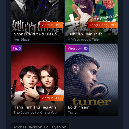
Vietsub - HD
Lồng Tiếng - HD
Ngọn Lửa Rực Rỡ Của Cô
Tình Bạn Thân Thiết
Ấy
Her Blaze
A Watchdog‘s Tale
Tập 3
Vietsub - HD
Vietsub - HD
Hành Trình Thủ Tiêu Anh
Bộ chỉnh âm
The Journey to Killing You
Tuner
Michael Jackson: Lời Tuyên Án