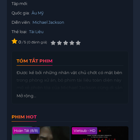
Tập mới:
Quốc gia:
Âu Mỹ
Diễn viên:
Michael Jackson
Thể loại:
Tài Liệu
0
/
0
đánh giá
5
TÓM TẮT PHIM
Được kể bởi những nhân vật chủ chốt có mặt bên
trong phòng xử án, bộ phim tài liệu toàn diện này
mổ xẻ phiên tòa của Michael Jackson cùng di sản
phức tạp của ông.
Mở rộng...
PHIM HOT
Hoàn Tất (8/8)
Vietsub - HD
Hoàn