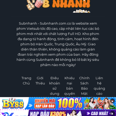
Subnhanh
- Subnhanh.com.co là website xem
phim Vietsub tốc độ cao, cập nhật liên tục các bộ
phim mới nhất với chất lượng Full HD. Kho phim
đa dạng từ hành động, tình cảm, hoạt hình đến
phim bộ Hàn Quốc, Trung Quốc, Âu Mỹ. Giao
diện thân thiện, không quảng cáo làm gián
đoạn trải nghiệm xem phim của bạn. Hãy đồng
hành cùng Subnhanh để không bỏ lỡ bất kỳ siêu
phẩm nào mỗi ngày!
Trang
Giới
Điều
Khiếu
Chính
Liên
Chủ
Thiệu
khoản
nại
Sách
hệ
sử
bản
Bảo
quảng
dụng
quyền
Mật
cáo
×
×