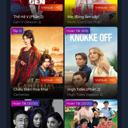
Vietsub - HD
Vietsub - HD
Thế Hệ V (Phần 2)
Mẹ, đừng làm vậy!
Gen V (Season 2)
Mom, Don't Do That!
Tập 12
Hoàn Tất (8/8)
Vietsub - HD
Vietsub - HD
Chiếu Điện Hoa Khai
High Tides (Phần 2)
Camellias
High Tides (Season 2)
Hoàn Tất (30/30)
Hoàn Tất (20/20)