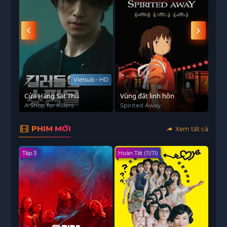
Vietsub - HD
Cửa Hàng Sát Thủ
Vùng đất linh hồn
Khi
A Shop for Killers
Spirited Away
Whe
PHIM MỚI
Xem tất cả
Tập 3
Hoàn Tất (11/11)