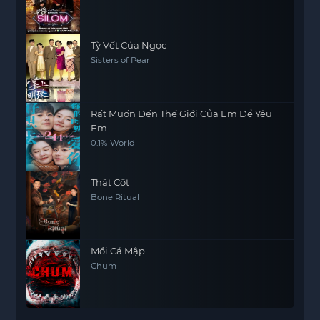
Tỳ Vết Của Ngọc
Sisters of Pearl
Rất Muốn Đến Thế Giới Của Em Để Yêu
Em
0.1% World
Thất Cốt
Bone Ritual
Mồi Cá Mập
Chum