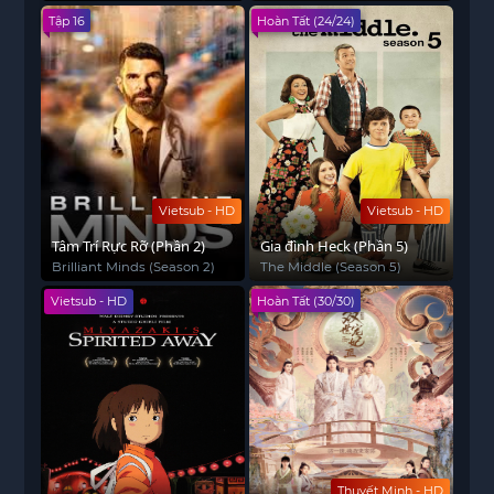
Tập 16
Hoàn Tất (24/24)
Vietsub - HD
Vietsub - HD
Tâm Trí Rực Rỡ (Phần 2)
Gia đình Heck (Phần 5)
Brilliant Minds (Season 2)
The Middle (Season 5)
Vietsub - HD
Hoàn Tất (30/30)
Thuyết Minh - HD