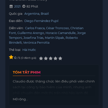
2021
82 Phút
Quốc gia:
Argentina
Brazil
Đạo diễn:
Diego Fernández Pujol
Diễn viên:
Carlos Frasca
César Troncoso
Christian
Font
Guillermo Arengo
Horacio Camandulle
Jorge
Temponi
Josefina Trías
Martín Slipak
Roberto
Birindelli
Verónica Perrotta
Thể loại:
Hài Hước
0
/
0
đánh giá
5
TÓM TẮT PHIM
Claudio được thăng chức lên điều phối viên chính
sách tại công ty bảo hiểm của mình, nhưng anh
phải chuyển đến một thị trấn nhỏ hẻo lánh để
nhận công việc. Sau khi đến nơi, nhiều chiếc xe
Mở rộng...
bắt đầu bị đốt cháy. Claudio chịu áp lực phải chi