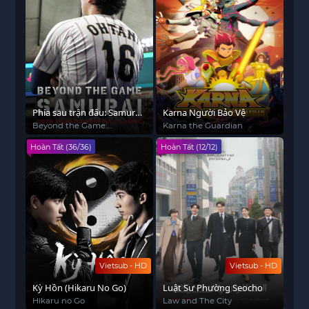
Phía sau trận đấu: Samurai
Karna Người Bảo Vệ
– World Baseball Classic
Beyond the Game:
Karna the Guardian
Samurai 2026 WORLD
2026
Hoàn Tất (36/36)
Hoàn Tất (12/12)
BASEBALL CLASSIC
Vietsub - HD
Vietsub - HD
Kỳ Hồn (Hikaru No Go)
Luật Sư Phường Seocho
Hikaru no Go
Law and The City