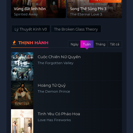
Vùng đất linh hồn
Song Thế Sủng Phi 3
Spirited Away
The Eternal Love 3
Lý Thuyết Kính Vỡ
The Broken Glass Theory
THỊNH HÀNH
Ngày
Tuần
Tháng
Tất cả
Cuộc Chiến Nữ Quyền
The Forgotten Valley
Hoàng Tử Quỷ
The Demon Prince
Tình Yêu Có Pháo Hoa
Love Has Fireworks