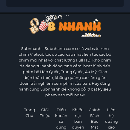
Subnhanh
- Subnhanh.com.co là website xem
phim Vietsub tốc độ cao, cập nhật liên tục các bộ
phim mới nhất với chất lượng Full HD. Kho phim
đa dạng từ hành động, tình cảm, hoạt hình đến
phim bộ Hàn Quốc, Trung Quốc, Âu Mỹ. Giao
diện thân thiện, không quảng cáo làm gián
đoạn trải nghiệm xem phim của bạn. Hãy đồng
hành cùng Subnhanh để không bỏ lỡ bất kỳ siêu
phẩm nào mỗi ngày!
Trang
Giới
Điều
Khiếu
Chính
Liên
Chủ
Thiệu
khoản
nại
Sách
hệ
sử
bản
Bảo
quảng
dụng
quyền
Mật
cáo