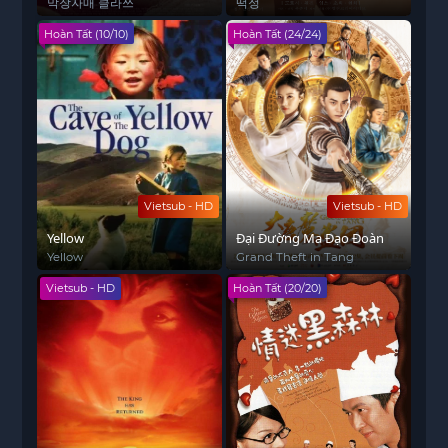
Dâu
막장자매 클라쓰
떡정
Hoàn Tất (10/10)
Hoàn Tất (24/24)
Vietsub - HD
Vietsub - HD
Yellow
Đại Đường Ma Đạo Đoàn
Yellow
Grand Theft in Tang
Vietsub - HD
Hoàn Tất (20/20)