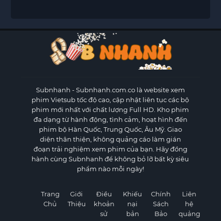
Subnhanh
- Subnhanh.com.co là website xem
phim Vietsub tốc độ cao, cập nhật liên tục các bộ
phim mới nhất với chất lượng Full HD. Kho phim
đa dạng từ hành động, tình cảm, hoạt hình đến
phim bộ Hàn Quốc, Trung Quốc, Âu Mỹ. Giao
diện thân thiện, không quảng cáo làm gián
đoạn trải nghiệm xem phim của bạn. Hãy đồng
hành cùng Subnhanh để không bỏ lỡ bất kỳ siêu
phẩm nào mỗi ngày!
Trang
Giới
Điều
Khiếu
Chính
Liên
Chủ
Thiệu
khoản
nại
Sách
hệ
sử
bản
Bảo
quảng