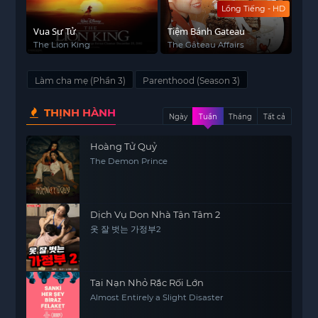
Lồng Tiếng - HD
Vua Sư Tử
Tiệm Bánh Gateau
The Lion King
The Gâteau Affairs
Làm cha mẹ (Phần 3)
Parenthood (Season 3)
THỊNH HÀNH
Ngày
Tuần
Tháng
Tất cả
Hoàng Tử Quỷ
The Demon Prince
Dịch Vụ Dọn Nhà Tận Tâm 2
옷 잘 벗는 가정부2
Tai Nạn Nhỏ Rắc Rối Lớn
Almost Entirely a Slight Disaster