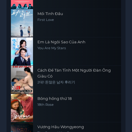
Mối Tình Đầu
First Love
Em Là Ngôi Sao Của Anh
You Are My Stars
Cách Để Tán Tỉnh Một Người Đàn Ông
Giàu Có
2대1 돈많은 남자 후리기
Bông hồng thứ 18
18th Rose
Vương Hậu Wongyeong