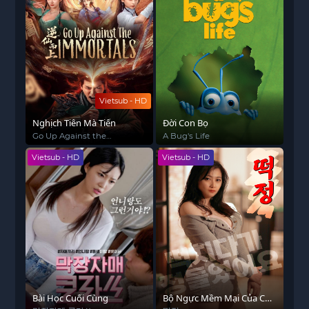
Vietsub - HD
Nghịch Tiên Mà Tiến
Đời Con Bọ
Go Up Against the
A Bug's Life
Immortals
Vietsub - HD
Vietsub - HD
Bài Học Cuối Cùng
Bộ Ngực Mềm Mại Của Chị