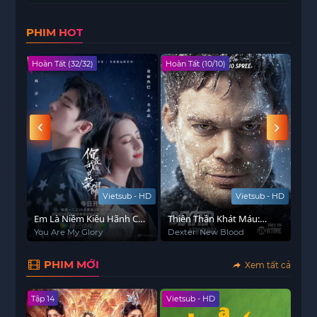
PHIM HOT
Hoàn Tất (32/32)
Hoàn Tất (10/10)
Hoàn
Vietsub - HD
Vietsub - HD
Em Là Niềm Kiêu Hãnh Của
Thiên Thần Khát Máu:
Em 
Anh
Dòng Máu Mới
Pho
You Are My Glory
Dexter: New Blood
To L
PHIM MỚI
Xem tất cả
Tập 14
Vietsub - HD