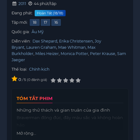
2011
44 phút/tập
Đang phát:
Hoàn Tất (18/18)
Tập mới:
18
17
16
Quốc gia:
Âu Mỹ
Diễn viên:
Dax Shepard
Erika Christensen
Joy
Bryant
Lauren Graham
Mae Whitman
Max
Burkholder
Miles Heizer
Monica Potter
Peter Krause
Sam
Jaeger
Thể loại:
Chính kịch
0
/
0
đánh giá
5
TÓM TẮT PHIM
Những thử thách và gian truân của gia đình
Braverman đông đúc, đầy màu sắc và không hoàn
hảo.
Mở rộng...