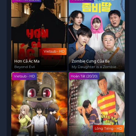
Vietsub - HD
Hơn Cả Ác Ma
Zombie Cưng Của Ba
Beyond Evil
My Daughter is a Zombie
Vietsub - HD
Hoàn Tất (20/20)
Lồng Tiếng - HD