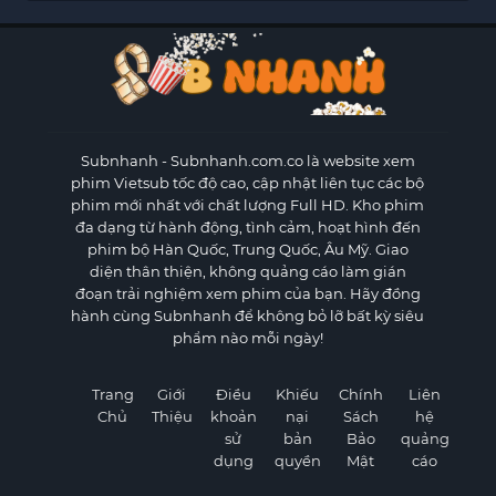
Subnhanh
- Subnhanh.com.co là website xem
phim Vietsub tốc độ cao, cập nhật liên tục các bộ
phim mới nhất với chất lượng Full HD. Kho phim
đa dạng từ hành động, tình cảm, hoạt hình đến
phim bộ Hàn Quốc, Trung Quốc, Âu Mỹ. Giao
diện thân thiện, không quảng cáo làm gián
đoạn trải nghiệm xem phim của bạn. Hãy đồng
hành cùng Subnhanh để không bỏ lỡ bất kỳ siêu
phẩm nào mỗi ngày!
Trang
Giới
Điều
Khiếu
Chính
Liên
Chủ
Thiệu
khoản
nại
Sách
hệ
sử
bản
Bảo
quảng
dụng
quyền
Mật
cáo
×