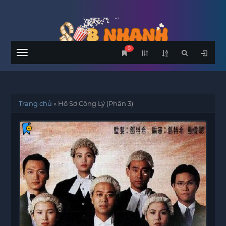
0
Menu
Trang chủ
»
Hồ Sơ Công Lý (Phần 3)