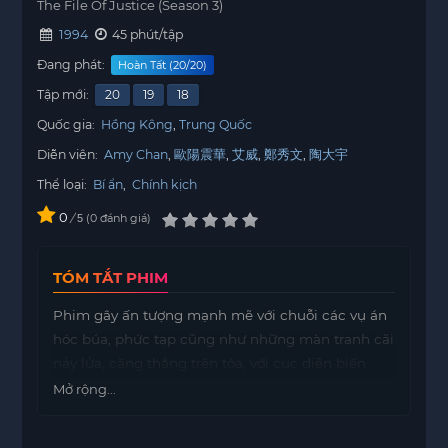
The File Of Justice (Season 3)
1994
45 phút/tập
Đang phát:
Hoàn Tất (20/20)
Tập mới:
20
19
18
Quốc gia:
Hồng Kông
Trung Quốc
Diễn viên:
Amy Chan
歐陽震華
艾威
鄭秀文
陶大宇
Thể loại:
Bí ẩn
,
Chính kịch
0
/
0
đánh giá
5
TÓM TẮT PHIM
Phim gây ấn tượng mạnh mẽ với chuỗi các vụ án
hóc búa, phức tạp cũng như những màn tranh cãi
nảy lửa, căng thẳng trên tòa, với cục diện biến
chuyển liên tục, những chứng cứ bất ngờ và tài
Mở rộng...
hùng biện sắc sảo, đanh thép của các luật sư,
công tố viên. Và dù ở thời điểm đó, kỹ xảo chưa