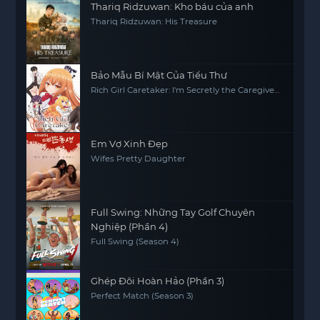
Thariq Ridzuwan: Kho báu của anh
Thariq Ridzuwan: His Treasure
Bảo Mẫu Bí Mật Của Tiểu Thư
Rich Girl Caretaker: I'm Secretly the Caregiver
of the Most Popular Girl in This Rich Kid
School
Em Vợ Xinh Đẹp
Wifes Pretty Daughter
Full Swing: Những Tay Golf Chuyên
Nghiệp (Phần 4)
Full Swing (Season 4)
Ghép Đôi Hoàn Hảo (Phần 3)
Perfect Match (Season 3)