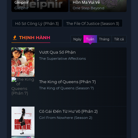
Gleipnir
Hồn Ma Vui Vẻ
Gleipnir
One Step Beyond
Hồ Sơ Công Lý (Phần 3)
The File Of Justice (Season 3)
THỊNH HÀNH
Ngày
Tuần
Tháng
Tất cả
Vượt Qua Số Phận
The Superlative Affections
The King of Queens (Phần 7)
The King of Queens (Season 7)
Cô Gái Đến Từ Hư Vô (Phần 2)
Girl From Nowhere (Season 2)