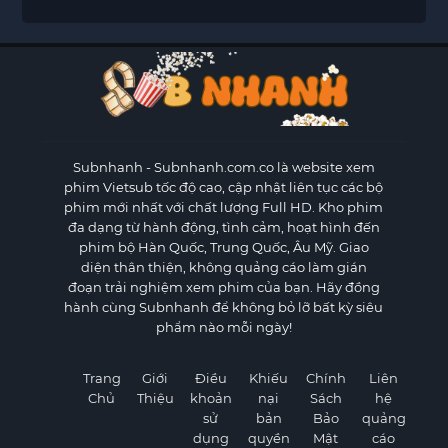
Subnhanh
- Subnhanh.com.co là website xem
phim Vietsub tốc độ cao, cập nhật liên tục các bộ
phim mới nhất với chất lượng Full HD. Kho phim
đa dạng từ hành động, tình cảm, hoạt hình đến
phim bộ Hàn Quốc, Trung Quốc, Âu Mỹ. Giao
diện thân thiện, không quảng cáo làm gián
đoạn trải nghiệm xem phim của bạn. Hãy đồng
hành cùng Subnhanh để không bỏ lỡ bất kỳ siêu
phẩm nào mỗi ngày!
Trang
Giới
Điều
Khiếu
Chính
Liên
Chủ
Thiệu
khoản
nại
Sách
hệ
sử
bản
Bảo
quảng
dụng
quyền
Mật
cáo