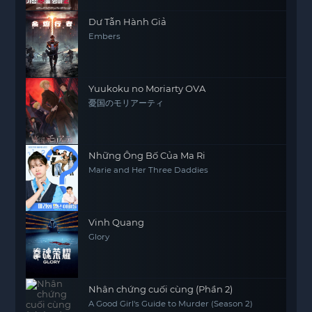
Dư Tẫn Hành Giả
Embers
Yuukoku no Moriarty OVA
憂国のモリアーティ
Những Ông Bố Của Ma Ri
Marie and Her Three Daddies
Vinh Quang
Glory
Nhân chứng cuối cùng (Phần 2)
A Good Girl's Guide to Murder (Season 2)