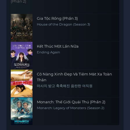
Gia Tộc Rồng (Phần 3)
House of the Dragon (Season 3)
Kết Thúc Một Lần Nữa
Ending Again
Cô Nàng Xinh Đẹp Và Tiệm Mát Xa Toàn
Thân
마사지 받고 축축해진 음란한 여직원
Monarch: Thế Giới Quái Thú (Phần 2)
Monarch: Legacy of Monsters (Season 2)