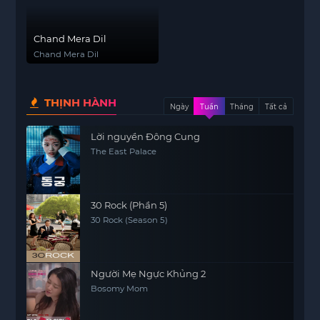
Chand Mera Dil
Chand Mera Dil
THỊNH HÀNH
Ngày
Tuần
Tháng
Tất cả
Lời nguyền Đông Cung
The East Palace
30 Rock (Phần 5)
30 Rock (Season 5)
Người Mẹ Ngực Khủng 2
Bosomy Mom