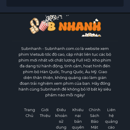
Subnhanh
- Subnhanh.com.co là website xem
phim Vietsub tốc độ cao, cập nhật liên tục các bộ
phim mới nhất với chất lượng Full HD. Kho phim
đa dạng từ hành động, tình cảm, hoạt hình đến
phim bộ Hàn Quốc, Trung Quốc, Âu Mỹ. Giao
diện thân thiện, không quảng cáo làm gián
đoạn trải nghiệm xem phim của bạn. Hãy đồng
hành cùng Subnhanh để không bỏ lỡ bất kỳ siêu
phẩm nào mỗi ngày!
Trang
Giới
Điều
Khiếu
Chính
Liên
Chủ
Thiệu
khoản
nại
Sách
hệ
sử
bản
Bảo
quảng
dụng
quyền
Mật
cáo