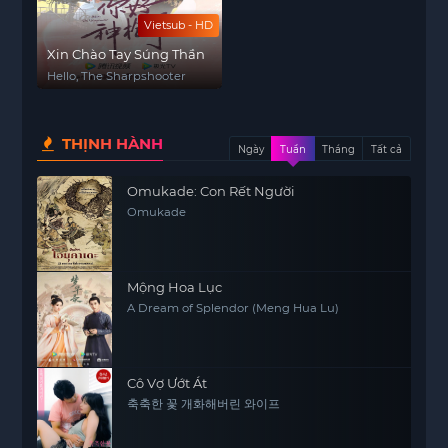
Vietsub - HD
Xin Chào Tay Súng Thần
Hello, The Sharpshooter
THỊNH HÀNH
Ngày
Tuần
Tháng
Tất cả
Omukade: Con Rết Người
Omukade
Mộng Hoa Lục
A Dream of Splendor (Meng Hua Lu)
Cô Vợ Ướt Át
축축한 꽃 개화해버린 와이프