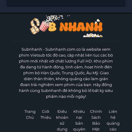
Subnhanh
- Subnhanh.com.co là website xem
phim Vietsub tốc độ cao, cập nhật liên tục các bộ
phim mới nhất với chất lượng Full HD. Kho phim
đa dạng từ hành động, tình cảm, hoạt hình đến
phim bộ Hàn Quốc, Trung Quốc, Âu Mỹ. Giao
diện thân thiện, không quảng cáo làm gián
đoạn trải nghiệm xem phim của bạn. Hãy đồng
hành cùng Subnhanh để không bỏ lỡ bất kỳ siêu
phẩm nào mỗi ngày!
Trang
Giới
Điều
Khiếu
Chính
Liên
Chủ
Thiệu
khoản
nại
Sách
hệ
sử
bản
Bảo
quảng
dụng
quyền
Mật
cáo