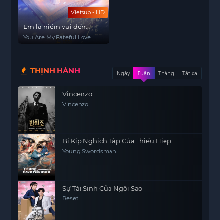
Vietsub - HD
Em là niềm vui đến
muộn
You Are My Fateful Love
THỊNH HÀNH
Ngày
Tuần
Tháng
Tất cả
Vincenzo
Vincenzo
Bí Kíp Nghịch Tập Của Thiếu Hiệp
Young Swordsman
Sự Tái Sinh Của Ngôi Sao
Reset