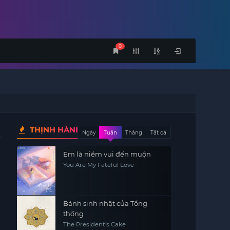
0
THỊNH HÀNH
Ngày
Tuần
Tháng
Tất cả
Em là niềm vui đến muộn
You Are My Fateful Love
Bánh sinh nhật của Tổng
thống
The President's Cake