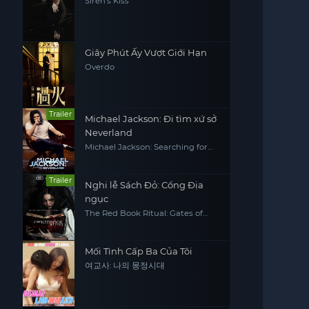
Siren's Kiss
Giây Phút Ấy Vượt Giới Hạn
Overdo
Trailer
Michael Jackson: Đi tìm xứ sở
Neverland
Michael Jackson: Searching for
Neverland
Trailer
Nghi lễ Sách Đỏ: Cổng Địa
ngục
The Red Book Ritual: Gates of
Hell
Mối Tình Cấp Ba Của Tôi
여교사: 나의 몽정시대