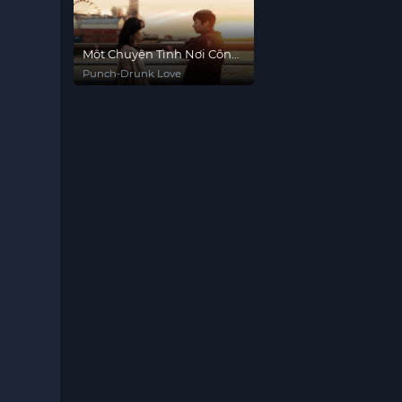
Một Chuyện Tình Nơi Công
Xưởng
Punch-Drunk Love