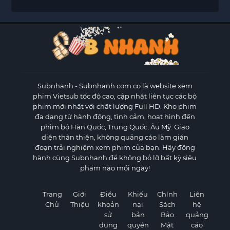
Subnhanh
- Subnhanh.com.co là website xem
phim Vietsub tốc độ cao, cập nhật liên tục các bộ
phim mới nhất với chất lượng Full HD. Kho phim
đa dạng từ hành động, tình cảm, hoạt hình đến
phim bộ Hàn Quốc, Trung Quốc, Âu Mỹ. Giao
diện thân thiện, không quảng cáo làm gián
đoạn trải nghiệm xem phim của bạn. Hãy đồng
hành cùng Subnhanh để không bỏ lỡ bất kỳ siêu
phẩm nào mỗi ngày!
Trang
Giới
Điều
Khiếu
Chính
Liên
Chủ
Thiệu
khoản
nại
Sách
hệ
sử
bản
Bảo
quảng
dụng
quyền
Mật
cáo