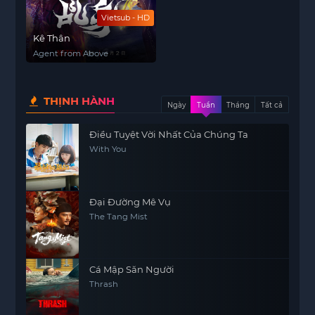
Vietsub - HD
Kê Thân
Agent from Above
THỊNH HÀNH
Ngày
Tuần
Tháng
Tất cả
Điều Tuyệt Vời Nhất Của Chúng Ta
With You
Đại Đường Mê Vụ
The Tang Mist
Cá Mập Săn Người
Thrash