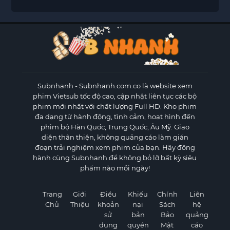
Subnhanh
- Subnhanh.com.co là website xem
phim Vietsub tốc độ cao, cập nhật liên tục các bộ
phim mới nhất với chất lượng Full HD. Kho phim
đa dạng từ hành động, tình cảm, hoạt hình đến
phim bộ Hàn Quốc, Trung Quốc, Âu Mỹ. Giao
diện thân thiện, không quảng cáo làm gián
đoạn trải nghiệm xem phim của bạn. Hãy đồng
hành cùng Subnhanh để không bỏ lỡ bất kỳ siêu
phẩm nào mỗi ngày!
Trang
Giới
Điều
Khiếu
Chính
Liên
Chủ
Thiệu
khoản
nại
Sách
hệ
sử
bản
Bảo
quảng
dụng
quyền
Mật
cáo