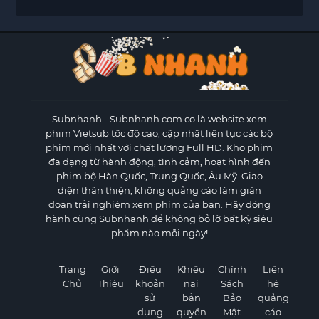
Subnhanh
- Subnhanh.com.co là website xem
phim Vietsub tốc độ cao, cập nhật liên tục các bộ
phim mới nhất với chất lượng Full HD. Kho phim
đa dạng từ hành động, tình cảm, hoạt hình đến
phim bộ Hàn Quốc, Trung Quốc, Âu Mỹ. Giao
diện thân thiện, không quảng cáo làm gián
đoạn trải nghiệm xem phim của bạn. Hãy đồng
hành cùng Subnhanh để không bỏ lỡ bất kỳ siêu
phẩm nào mỗi ngày!
Trang
Giới
Điều
Khiếu
Chính
Liên
Chủ
Thiệu
khoản
nại
Sách
hệ
sử
bản
Bảo
quảng
dụng
quyền
Mật
cáo