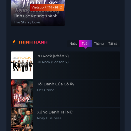
Vietsub + TM - FHD
Tinh Lạc Ngưng Thành
Đường
The Starry Love
THỊNH HÀNH
Ngày
Tuần
Tháng
Tất cả
30 Rock (Phần 7)
30 Rock (Season 7)
Tội Danh Của Cô Ấy
Her Crime
Xứng Danh Tài Nữ
Rosy Business