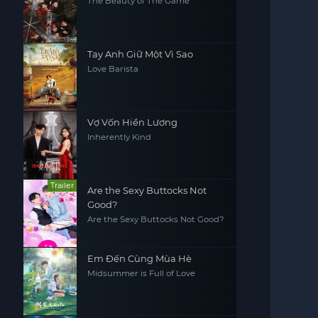
The Beauty of The Game
Tay Anh Giữ Một Vì Sao
Love Barista
Vợ Vốn Hiền Lương
Inherently Kind
Trailer
Are the Sexy Buttocks Not
Good?
Are the Sexy Buttocks Not Good?
Em Đến Cùng Mùa Hè
Midsummer is Full of Love