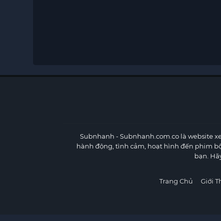
Subnhanh
- Subnhanh.com.co là website xe
hành động, tình cảm, hoạt hình đến phim b
bạn. Hã
Trang Chủ
Giới T