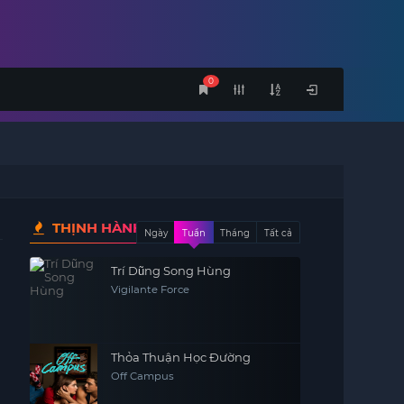
0
THỊNH HÀNH
Ngày
Tuần
Tháng
Tất cả
Trí Dũng Song Hùng
Vigilante Force
Thỏa Thuận Học Đường
Off Campus