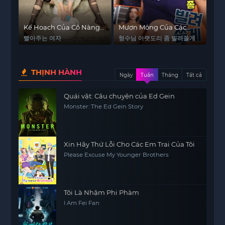
Kế Hoạch Của Cô Nàng
Mượn Mông Của Các
Nội Trợ
Nàng
빨아주는 여자
형수님 아랫도리 좀 빌려쓸게
THỊNH HÀNH
Ngày
Tuần
Tháng
Tất cả
Quái vật: Câu chuyện của Ed Gein
Monster: The Ed Gein Story
Xin Hãy Thứ Lỗi Cho Các Em Trai Của Tôi
Please Excuse My Younger Brothers
Tôi Là Nhậm Phi Phàm
I Am Fei Fan