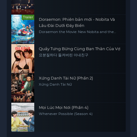
Trailer
Doraemon: Phiên bản mới - Nobita Và
Lâu Đài Dưới Đáy Biển
Doraemon the Movie: New Nobita and the
Castle of the Undersea Devil
Quẩy Tưng Bừng Cùng Bạn Thân Của Vợ
요분질하다 들켜버린 아내친구
Xứng Danh Tài Nữ (Phần 2)
Xứng Danh Tài Nữ
Mọi Lúc Mọi Nơi (Phần 4)
Whenever Possible (Season 4)