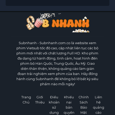
Subnhanh
- Subnhanh.com.co là website xem
phim Vietsub tốc độ cao, cập nhật liên tục các bộ
phim mới nhất với chất lượng Full HD. Kho phim
đa dạng từ hành động, tình cảm, hoạt hình đến
phim bộ Hàn Quốc, Trung Quốc, Âu Mỹ. Giao
diện thân thiện, không quảng cáo làm gián
đoạn trải nghiệm xem phim của bạn. Hãy đồng
hành cùng Subnhanh để không bỏ lỡ bất kỳ siêu
phẩm nào mỗi ngày!
Trang
Giới
Điều
Khiếu
Chính
Liên
Chủ
Thiệu
khoản
nại
Sách
hệ
sử
bản
Bảo
quảng
dụng
quyền
Mật
cáo