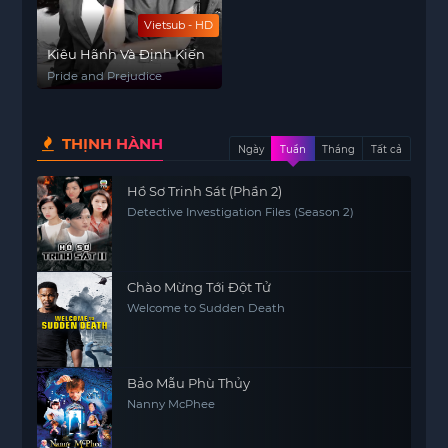
Vietsub - HD
Kiêu Hãnh Và Định Kiến
Pride and Prejudice
THỊNH HÀNH
Ngày
Tuần
Tháng
Tất cả
Hồ Sơ Trinh Sát (Phần 2)
Detective Investigation Files (Season 2)
Chào Mừng Tới Đột Tử
Welcome to Sudden Death
Bảo Mẫu Phù Thủy
Nanny McPhee