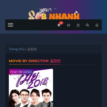
0
Menu
Trang chủ
»
김진민
MOVIE BY DIRECTOR: 김진민
Hoàn Tất (42/42)