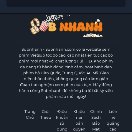
Subnhanh
- Subnhanh.com.co là website xem
phim Vietsub tốc độ cao, cập nhật liên tục các bộ
phim mới nhất với chất lượng Full HD. Kho phim
đa dạng từ hành động, tình cảm, hoạt hình đến
phim bộ Hàn Quốc, Trung Quốc, Âu Mỹ. Giao
diện thân thiện, không quảng cáo làm gián
đoạn trải nghiệm xem phim của bạn. Hãy đồng
hành cùng Subnhanh để không bỏ lỡ bất kỳ siêu
phẩm nào mỗi ngày!
Trang
Giới
Điều
Khiếu
Chính
Liên
Chủ
Thiệu
khoản
nại
Sách
hệ
sử
bản
Bảo
quảng
dụng
quyền
Mật
cáo