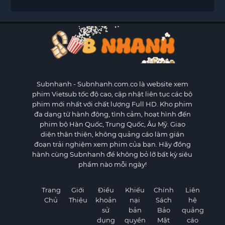
Subnhanh
- Subnhanh.com.co là website xem
phim Vietsub tốc độ cao, cập nhật liên tục các bộ
phim mới nhất với chất lượng Full HD. Kho phim
đa dạng từ hành động, tình cảm, hoạt hình đến
phim bộ Hàn Quốc, Trung Quốc, Âu Mỹ. Giao
diện thân thiện, không quảng cáo làm gián
đoạn trải nghiệm xem phim của bạn. Hãy đồng
hành cùng Subnhanh để không bỏ lỡ bất kỳ siêu
phẩm nào mỗi ngày!
Trang
Giới
Điều
Khiếu
Chính
Liên
Chủ
Thiệu
khoản
nại
Sách
hệ
sử
bản
Bảo
quảng
dụng
quyền
Mật
cáo