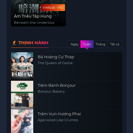
Vietsub - HD
Ám Triều Tập Hung
Beneath the Undertow
THỊNH HÀNH
Ngày
Tuần
Tháng
Tất cả
Bà Hoàng Cự Tháp
The Queen of Castle
Tiệm Bánh Bonjour
Bonjour Bakery
Trầm Vụn Hương Phai
Agarwood Like Crumbs