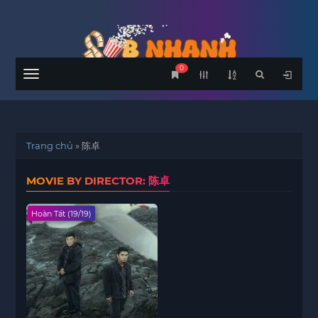
0
Menu
Trang chủ
»
陈卓
MOVIE BY DIRECTOR: 陈卓
Hoàn Tất (19/19)