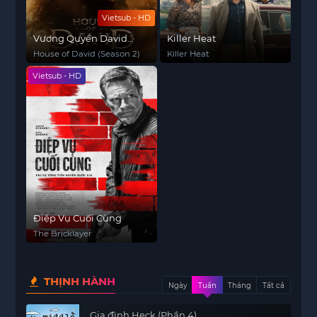
Vietsub - HD
Vương Quyền David
Killer Heat
(Phần 2)
House of David (Season 2)
Killer Heat
Vietsub - HD
Điệp Vụ Cuối Cùng
The Bricklayer
THỊNH HÀNH
Ngày
Tuần
Tháng
Tất cả
Gia đình Heck (Phần 4)