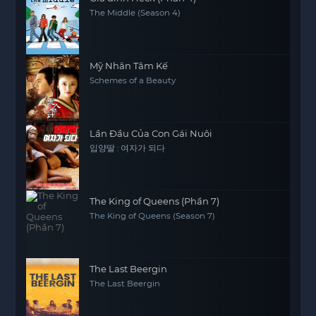
The Middle (Season 4)
Mỹ Nhân Tâm Kế
Schemes of a Beauty
Lần Đầu Của Con Gái Nuôi
입양딸 : 여자가 되다
The King of Queens (Phần 7)
The King of Queens (Season 7)
The Last Beergin
The Last Beergin