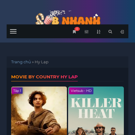
0
Menu
Trang chủ
»
Hy Lạp
MOVIE BY COUNTRY HY LẠP
Tập 1
Vietsub - HD