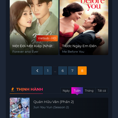
Vietsub - HD
Một Đời Một Kiếp (Nhất
Trước Ngày Em Đến
Sinh Nhất Thế)
Forever and Ever
Me Before You
1
…
6
7
8
THỊNH HÀNH
Ngày
Tuần
Tháng
Tất cả
Quân Hữu Vân (Phần 2)
Jun You Yun (Season 2)