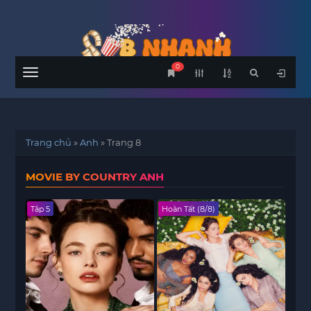
0
Menu
Trang chủ
»
Anh
»
Trang 8
MOVIE BY COUNTRY ANH
Tập 5
Hoàn Tất (8/8)