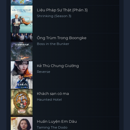
Liệu Pháp Sự Thật (Phần 3)
Shrinking (Season 3)
Ông Trùm Trong Boongke
Boss in the Bunker
Kẻ Thù Chung Giường
Reverse
Khách sạn có ma
Haunted Hotel
Huấn Luyện Em Dâu
Taming The Dodo