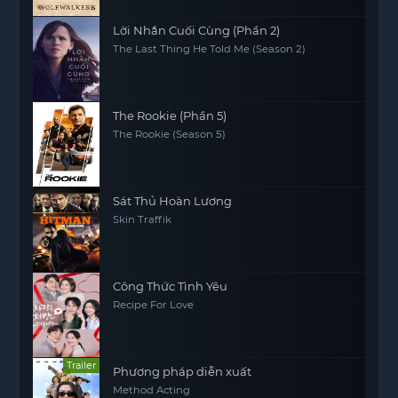
Lời Nhắn Cuối Cùng (Phần 2)
The Last Thing He Told Me (Season 2)
The Rookie (Phần 5)
The Rookie (Season 5)
Sát Thủ Hoàn Lương
Skin Traffik
Công Thức Tình Yêu
Recipe For Love
Trailer
Phương pháp diễn xuất
Method Acting