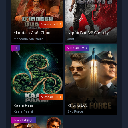
Vietsub - HD
Mandala Chết Chóc
Người Bảo Vệ Công Lý
Mandala Murders
Jaat
Full
Vietsub - HD
Vietsub - HD
Kaala Paani
Không Lực
Kaala Paani
Sky Force
Hoàn Tất (8/8)