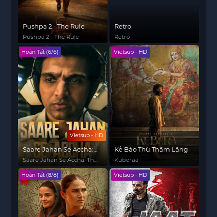
Pushpa 2 - The Rule
Retro
Pushpa 2 - The Rule
Retro
Hoàn Tất (6/6)
Vietsub - HD
Vietsub - HD
Saare Jahan Se Accha:
Kẻ Báo Thù Thầm Lặng
Người bảo vệ thầm lặng
Saare Jahan Se Accha: The
Kuberaa
Silent Guardians
Hoàn Tất (8/8)
Vietsub - HD