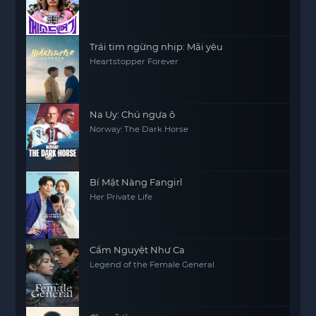
Trái tim ngừng nhịp: Mãi yêu
Heartstopper Forever
Na Uy: Chú ngựa ô
Norway: The Dark Horse
Bí Mật Nàng Fangirl
Her Private Life
Cẩm Nguyệt Như Ca
Legend of the Female General