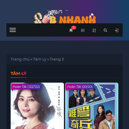
0
Menu
Trang chủ
»
Tâm Lý
»
Trang 3
TÂM LÝ
Hoàn Tất (122/122)
Hoàn Tất (20/20)