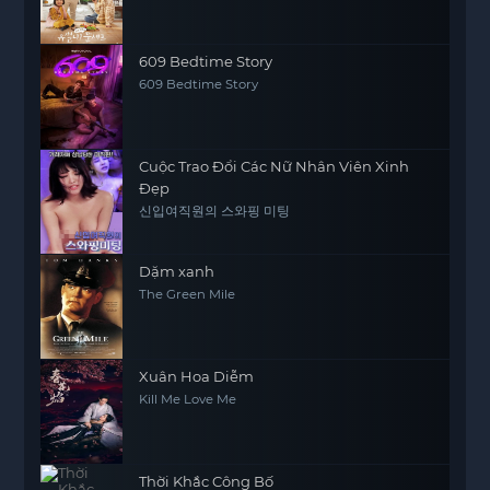
609 Bedtime Story
609 Bedtime Story
Cuộc Trao Đổi Các Nữ Nhân Viên Xinh
Đẹp
신입여직원의 스와핑 미팅
Dặm xanh
The Green Mile
Xuân Hoa Diễm
Kill Me Love Me
Thời Khắc Công Bố