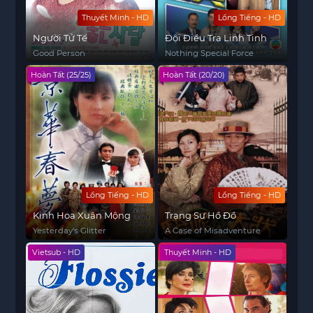
Thuyết Minh - HD
Lồng Tiếng - HD
Người Tử Tế
Đội Điều Tra Linh Tinh
Good Person
Nothing Special Force
Hoàn Tất (25/25)
Hoàn Tất (20/20)
Lồng Tiếng - HD
Lồng Tiếng - HD
Kinh Hoa Xuân Mộng
Trạng Sư Hồ Đồ
Yesterday's Glitter
A Case of Misadventure
Vietsub - HD
Thuyết Minh - HD