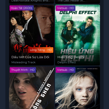
Deathstroke: Knights and
The Last Healer in
Dragons - The Movie
Forbidden City
Hoàn Tất (20/20)
Vietsub - HD
Lồng Tiếng - HD
Dấu Vết Của Sự Lừa Dối
Hiệu Ứng Delphi
Misleading Track
Delphi Effect
Thuyết Minh - HD
Vietsub - HD