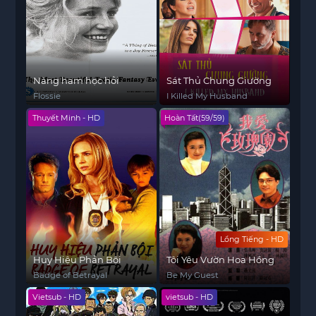
Nàng ham học hỏi
Sát Thủ Chung Giường
Flossie
I Killed My Husband
Thuyết Minh - HD
Hoàn Tất(59/59)
Lồng Tiếng - HD
Huy Hiệu Phản Bội
Tôi Yêu Vườn Hoa Hồng
Badge of Betrayal
Be My Guest
Vietsub - HD
vietsub - HD