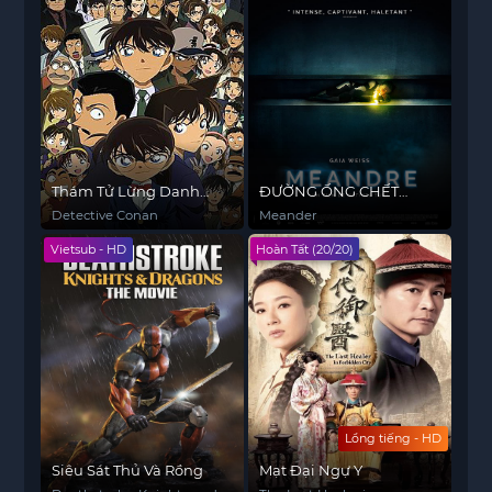
Thám Tử Lừng Danh
ĐƯỜNG ỐNG CHẾT
Conan
CHÓC
Detective Conan
Meander
Vietsub - HD
Hoàn Tất (20/20)
Lồng tiếng - HD
Siêu Sát Thủ Và Rồng
Mạt Đại Ngự Y