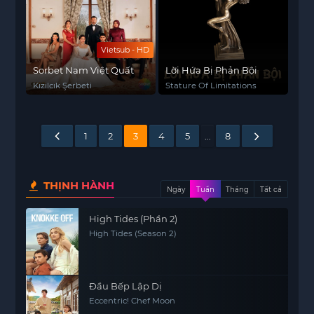
Vietsub - HD
Sorbet Nam Việt Quất
Lời Hứa Bị Phản Bội
Kızılcık Şerbeti
Stature Of Limitations
1
2
3
4
5
…
8
THỊNH HÀNH
Ngày
Tuần
Tháng
Tất cả
High Tides (Phần 2)
High Tides (Season 2)
Đầu Bếp Lập Dị
Eccentric! Chef Moon