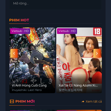
tất cả. Trong khi vụ tai nạn dường như không thể
Mở rộng...
tránh khỏi, các loài động vật có thể trông cậy vào
Falcon, một chú gấu trúc tinh nghịch sẽ làm bất
PHIM HOT
cứ điều gì để cứu chúng.
Vietsub - HD
Vietsub - HD
Hoàn
 - HD
Vị Anh Hùng Cuối Cùng
Xơi Tái Cô Nàng Azumi Xinh
Vượ
Đẹp
Inuyashiki: Last Hero
젖큰이웃집세자매
Thr
PHIM MỚI
Xem tất cả