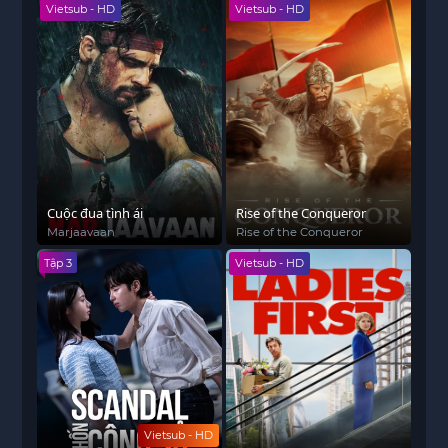
Vietsub - HD
Vietsub - HD
Cuộc đua tình ái
Rise of the Conqueror
Marjaavaan
Rise of the Conqueror
Tập 3
Vietsub - HD
Vietsub - HD