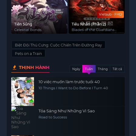
Vietsub - FHD
Tiên Sủng
Tiêu Nhân (Phần 2)
Celestial Bonds
Blades of the Guardians
Season 2
Biệt Đội Thú Cưng: Cuộc Chiến Trên Đường Ray
Pets on a Train
THỊNH HÀNH
Ngày
Tuần
Tháng
Tất cả
10 việc muốn làm trước tuổi 40
10 Things I Want to Do Before I Turn 40
Tỏa Sáng Như Những Vì Sao
Road to Success