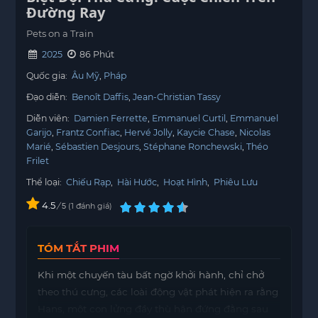
Đường Ray
Pets on a Train
2025
86 Phút
Quốc gia:
Âu Mỹ
Pháp
Đạo diễn:
Benoît Daffis
Jean-Christian Tassy
Diễn viên:
Damien Ferrette
Emmanuel Curtil
Emmanuel
Garijo
Frantz Confiac
Hervé Jolly
Kaycie Chase
Nicolas
Marié
Sébastien Desjours
Stéphane Ronchewski
Théo
Frilet
Thể loại:
Chiếu Rạp
,
Hài Hước
,
Hoạt Hình
,
Phiêu Lưu
4.5
/
1
đánh giá
5
TÓM TẮT PHIM
Khi một chuyến tàu bất ngờ khởi hành, chỉ chở
theo thú cưng, các loài động vật phát hiện ra rằng
Hans, một con lửng đầy thù hận đứng đằng sau