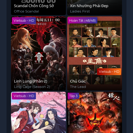
Scandal Chốn Công Sở
Xin Nhường Phái Đẹp
Office Scandal
Ladies First
Vietsub - HD
Hoàn Tất (48/48)
Vietsub - HD
Linh Lung (Phần 2)
Chủ Giác
Ling Cage (Season 2)
The Lead
Vietsub - HD
Tập 3