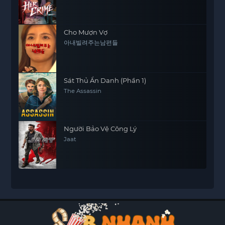
Cho Mượn Vợ
아내빌려주는남편들
Sát Thủ Ẩn Danh (Phần 1)
The Assassin
Người Bảo Vệ Công Lý
Jaat