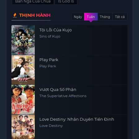
Bản Ngã Của Chúa
Is God Is
THỊNH HÀNH
Ngày
Tuần
Tháng
Tất cả
Tội Lỗi Của Kujo
Sins of Kujo
Play Park
Play Park
Vượt Qua Số Phận
The Superlative Affections
Love Destiny: Nhân Duyên Tiền Định
Love Destiny