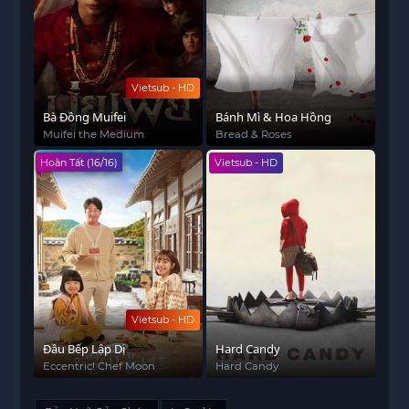
Vietsub - HD
Bà Đồng Muifei
Bánh Mì & Hoa Hồng
Muifei the Medium
Bread & Roses
Hoàn Tất (16/16)
Vietsub - HD
Vietsub - HD
Đầu Bếp Lập Dị
Hard Candy
Eccentric! Chef Moon
Hard Candy