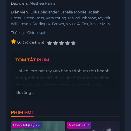
Đạo diễn:
Aleshea Harris
Diễn viên:
Erika Alexander
Janelle Monáe
Josiah
Cross
Justen Ross
Kara Young
Mallori Johnson
Mykelti
Williamson
Sterling K. Brown
Vivica A. Fox
Xavier Mills
Thể loại:
Chính kịch
0
/
0
đánh giá
5
TÓM TẮT PHIM
Hai chị em bắt tay vào hành trình trả thù hoành
tráng, đối mặt với lịch sử gia đình đầy khó khăn
đã đẩy họ vào chặng đường dài phi thường.
Mở rộng...
PHIM HOT
Hoàn Tất (08/08)
Vietsub - HD
Viet