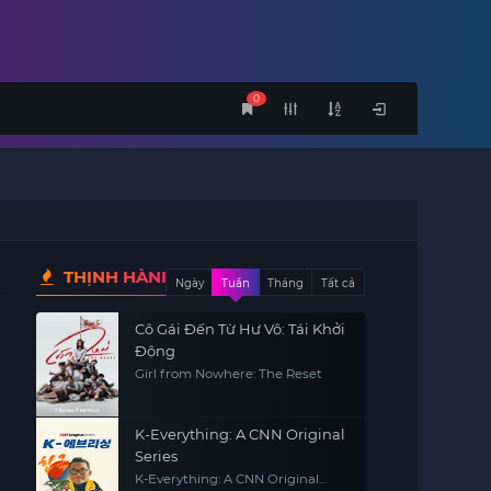
0
THỊNH HÀNH
Ngày
Tuần
Tháng
Tất cả
Cô Gái Đến Từ Hư Vô: Tái Khởi
Động
Girl from Nowhere: The Reset
K-Everything: A CNN Original
Series
K-Everything: A CNN Original