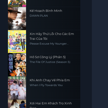
Series
Kế Hoạch Bình Minh
DAWN PLAN
Xin Hãy Thứ Lỗi Cho Các Em
Trai Của Tôi
Please Excuse My Younger
Brothers
Hồ Sơ Công Lý (Phần 5)
The File Of Justice (Season 5)
Khi Anh Chạy Về Phía Em
When I Fly Towards You
Xơi Hai Em Khách Trọ Xinh