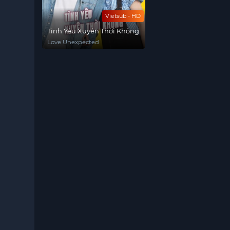
Vietsub - HD
Tình Yêu Xuyên Thời Không
Love Unexpected