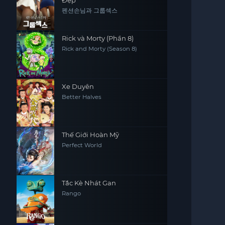
Đẹp
펜션손님과 그룹섹스
Rick và Morty (Phần 8)
Rick and Morty (Season 8)
Xe Duyên
Better Halves
Thế Giới Hoàn Mỹ
Perfect World
Tắc Kè Nhát Gan
Rango