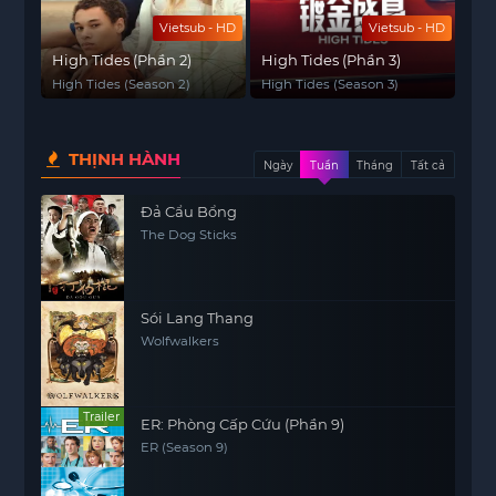
Vietsub - HD
Vietsub - HD
High Tides (Phần 2)
High Tides (Phần 3)
High Tides (Season 2)
High Tides (Season 3)
THỊNH HÀNH
Ngày
Tuần
Tháng
Tất cả
Đả Cẩu Bổng
The Dog Sticks
Sói Lang Thang
Wolfwalkers
Trailer
ER: Phòng Cấp Cứu (Phần 9)
ER (Season 9)