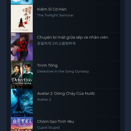
Kiếm Sĩ Cơ Hàn
The Twilight Samurai
Chuyện bí mật giữa sếp và nhân viên
은밀하게그리고음탕하게
Trinh Tống
Detective in the Song Dynasty
Avatar 2: Dòng Chảy Của Nước
Avatar 2
Chòm Sao Tình Yêu
Cupid Stupid