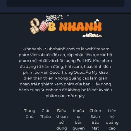
Subnhanh
- Subnhanh.com.co là website xem
phim Vietsub tốc độ cao, cập nhật liên tục các bộ
phim mới nhất với chất lượng Full HD. Kho phim
đa dạng từ hành động, tình cảm, hoạt hình đến
phim bộ Hàn Quốc, Trung Quốc, Âu Mỹ. Giao
diện thân thiện, không quảng cáo làm gián
đoạn trải nghiệm xem phim của bạn. Hãy đồng
hành cùng Subnhanh để không bỏ lỡ bất kỳ siêu
phẩm nào mỗi ngày!
Trang
Giới
Điều
Khiếu
Chính
Liên
Chủ
Thiệu
khoản
nại
Sách
hệ
sử
bản
Bảo
quảng
dụng
quyền
Mật
cáo