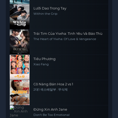
Lưỡi Dao Trong Tay
Within the Grip
Trái Tim Của Yiwha: Tình Yêu Và Báo Thù
The Heart of Yiwha: Of Love & Vengeance
Tiểu Phương
Xiao Fang
Cô Nàng Bán Hoa 2 vs 1
2대1 섹스배달부 : 무삭제
Đừng Xin Anh Jane
Don't Be Too Emotional