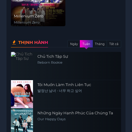
Millenium Zero
Millenium Zero
THỊNH HÀNH
Ngày
Tuần
Tháng
Tất cả
Chủ Tịch Tập Sự
Reborn Rookie
Tôi Muốn Làm Tình Liên Tục
발정난 남녀 - 너무 하고 싶어
Những Ngày Hạnh Phúc Của Chúng Ta
Our Happy Days