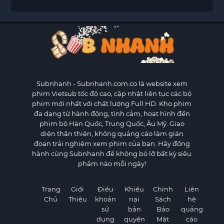
Subnhanh
- Subnhanh.com.co là website xem
phim Vietsub tốc độ cao, cập nhật liên tục các bộ
phim mới nhất với chất lượng Full HD. Kho phim
đa dạng từ hành động, tình cảm, hoạt hình đến
phim bộ Hàn Quốc, Trung Quốc, Âu Mỹ. Giao
diện thân thiện, không quảng cáo làm gián
đoạn trải nghiệm xem phim của bạn. Hãy đồng
hành cùng Subnhanh để không bỏ lỡ bất kỳ siêu
phẩm nào mỗi ngày!
Trang
Giới
Điều
Khiếu
Chính
Liên
Chủ
Thiệu
khoản
nại
Sách
hệ
sử
bản
Bảo
quảng
dụng
quyền
Mật
cáo