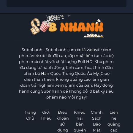
Subnhanh
- Subnhanh.com.co là website xem
phim Vietsub tốc độ cao, cập nhật liên tục các bộ
phim mới nhất với chất lượng Full HD. Kho phim
đa dạng từ hành động, tình cảm, hoạt hình đến
phim bộ Hàn Quốc, Trung Quốc, Âu Mỹ. Giao
diện thân thiện, không quảng cáo làm gián
đoạn trải nghiệm xem phim của bạn. Hãy đồng
hành cùng Subnhanh để không bỏ lỡ bất kỳ siêu
phẩm nào mỗi ngày!
Trang
Giới
Điều
Khiếu
Chính
Liên
Chủ
Thiệu
khoản
nại
Sách
hệ
sử
bản
Bảo
quảng
dụng
quyền
Mật
cáo