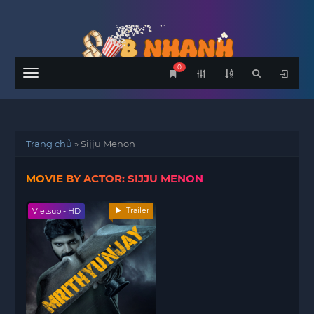
0
Menu
Trang chủ
»
Sijju Menon
MOVIE BY ACTOR: SIJJU MENON
Trailer
Vietsub - HD