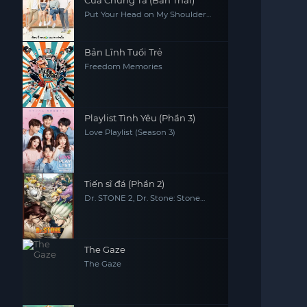
Của Chúng Ta (Bản Thái)
Put Your Head on My Shoulder
2021
Bản Lĩnh Tuổi Trẻ
Freedom Memories
Playlist Tình Yêu (Phần 3)
Love Playlist (Season 3)
Tiến sĩ đá (Phần 2)
Dr. STONE 2, Dr. Stone: Stone
Wars, Dr. Stone 2nd Season
The Gaze
The Gaze