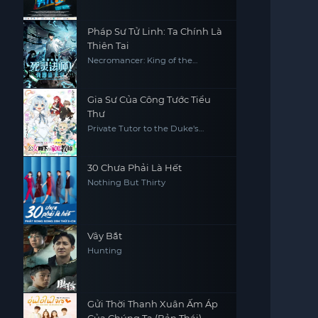
Pháp Sư Tử Linh: Ta Chính Là
Thiên Tai
Necromancer: King of the
Scourge
Gia Sư Của Công Tước Tiểu
Thư
Private Tutor to the Duke's
Daughter
30 Chưa Phải Là Hết
Nothing But Thirty
Vây Bắt
Hunting
Gửi Thời Thanh Xuân Ấm Áp