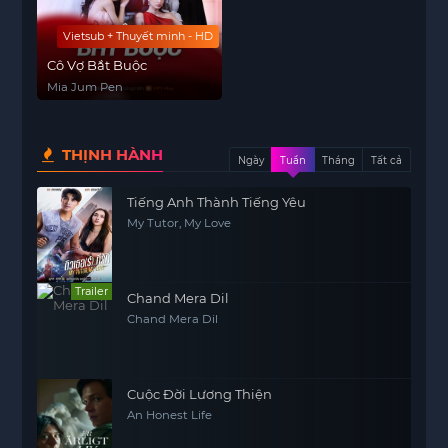
Vietsub + Thuyết minh - HD
Cô Vợ Bắt Buộc
Mia Jum Pen
THỊNH HÀNH
Ngày
Tuần
Tháng
Tất cả
Tiếng Anh Thành Tiếng Yêu
My Tutor, My Love
Trailer
Chand Mera Dil
Chand Mera Dil
Cuộc Đời Lương Thiện
An Honest Life