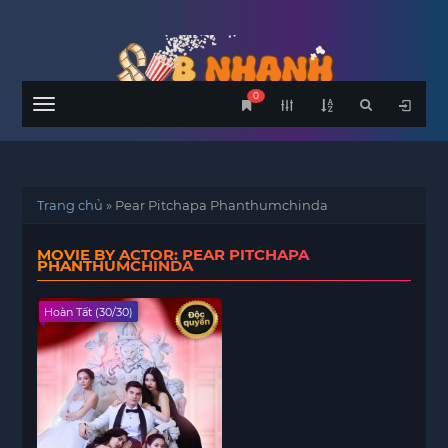
0
Menu
Trang chủ
»
Pear Pitchapa Phanthumchinda
MOVIE BY ACTOR: PEAR PITCHAPA
PHANTHUMCHINDA
Hoàn Tất (30/30)