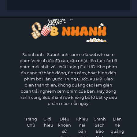
Subnhanh
- Subnhanh.com.co là website xem
phim Vietsub tốc độ cao, cập nhật liên tục các bộ
phim mới nhất với chất lượng Full HD. Kho phim
đa dạng từ hành động, tình cảm, hoạt hình đến
phim bộ Hàn Quốc, Trung Quốc, Âu Mỹ. Giao
diện thân thiện, không quảng cáo làm gián
đoạn trải nghiệm xem phim của bạn. Hãy đồng
hành cùng Subnhanh để không bỏ lỡ bất kỳ siêu
phẩm nào mỗi ngày!
Trang
Giới
Điều
Khiếu
Chính
Liên
Chủ
Thiệu
khoản
nại
Sách
hệ
sử
bản
Bảo
quảng