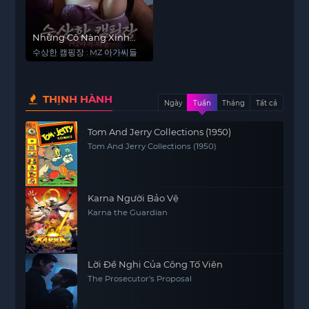
Những Cô Nàng Xinh
Đẹp Ở Khu Cắm Trại
수상한 캠핑장 : MZ 아가씨들
THỊNH HÀNH
Ngày
Tuần
Tháng
Tất cả
Tom And Jerry Collections (1950)
Tom And Jerry Collections (1950)
Karna Người Bảo Vệ
Karna the Guardian
Lời Đề Nghị Của Công Tố Viên
The Prosecutor's Proposal