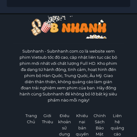
Subnhanh
- Subnhanh.com.co là website xem
phim Vietsub tốc độ cao, cập nhật liên tục các bộ
phim mới nhất với chất lượng Full HD. Kho phim
đa dạng từ hành động, tình cảm, hoạt hình đến
phim bộ Hàn Quốc, Trung Quốc, Âu Mỹ. Giao
diện thân thiện, không quảng cáo làm gián
đoạn trải nghiệm xem phim của bạn. Hãy đồng
hành cùng Subnhanh để không bỏ lỡ bất kỳ siêu
phẩm nào mỗi ngày!
Trang
Giới
Điều
Khiếu
Chính
Liên
Chủ
Thiệu
khoản
nại
Sách
hệ
sử
bản
Bảo
quảng
dụng
quyền
Mật
cáo