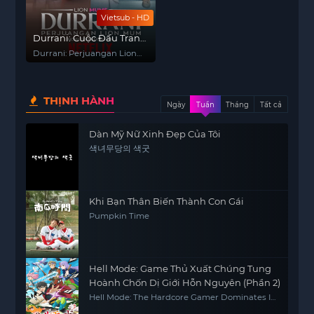
Vietsub - HD
Durrani: Cuộc Đấu Tranh
Của Sư Tử Mẹ
Durrani: Perjuangan Lion
Mum
THỊNH HÀNH
Ngày
Tuần
Tháng
Tất cả
Dàn Mỹ Nữ Xinh Đẹp Của Tôi
색녀무당의 색굿
Khi Bạn Thân Biến Thành Con Gái
Pumpkin Time
Hell Mode: Game Thủ Xuất Chúng Tung
Hoành Chốn Dị Giới Hỗn Nguyên (Phần 2)
Hell Mode: The Hardcore Gamer Dominates In
Another World With Garbage Balancing