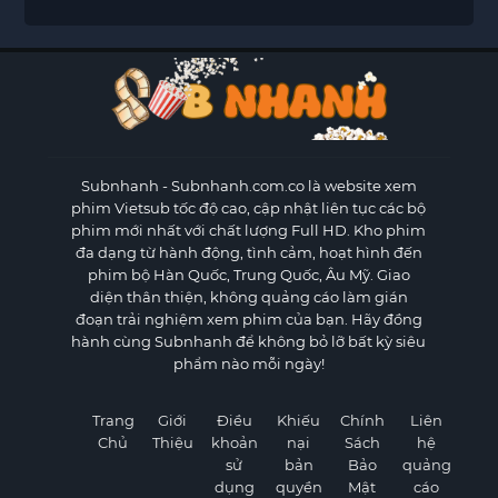
Subnhanh
- Subnhanh.com.co là website xem
phim Vietsub tốc độ cao, cập nhật liên tục các bộ
phim mới nhất với chất lượng Full HD. Kho phim
đa dạng từ hành động, tình cảm, hoạt hình đến
phim bộ Hàn Quốc, Trung Quốc, Âu Mỹ. Giao
diện thân thiện, không quảng cáo làm gián
đoạn trải nghiệm xem phim của bạn. Hãy đồng
hành cùng Subnhanh để không bỏ lỡ bất kỳ siêu
phẩm nào mỗi ngày!
Trang
Giới
Điều
Khiếu
Chính
Liên
Chủ
Thiệu
khoản
nại
Sách
hệ
sử
bản
Bảo
quảng
dụng
quyền
Mật
cáo