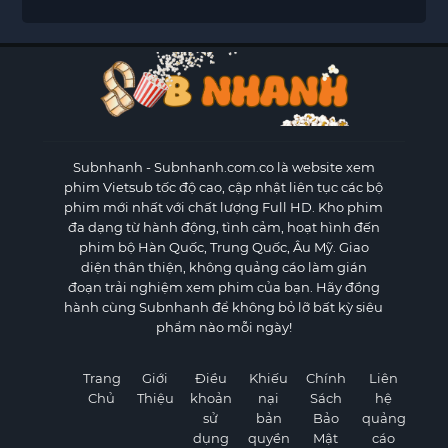
Subnhanh
- Subnhanh.com.co là website xem
phim Vietsub tốc độ cao, cập nhật liên tục các bộ
phim mới nhất với chất lượng Full HD. Kho phim
đa dạng từ hành động, tình cảm, hoạt hình đến
phim bộ Hàn Quốc, Trung Quốc, Âu Mỹ. Giao
diện thân thiện, không quảng cáo làm gián
đoạn trải nghiệm xem phim của bạn. Hãy đồng
hành cùng Subnhanh để không bỏ lỡ bất kỳ siêu
phẩm nào mỗi ngày!
Trang
Giới
Điều
Khiếu
Chính
Liên
Chủ
Thiệu
khoản
nại
Sách
hệ
sử
bản
Bảo
quảng
dụng
quyền
Mật
cáo