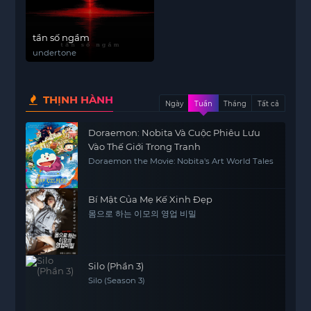
tần số ngầm
undertone
THỊNH HÀNH
Ngày
Tuần
Tháng
Tất cả
Doraemon: Nobita Và Cuộc Phiêu Lưu
Vào Thế Giới Trong Tranh
Doraemon the Movie: Nobita's Art World Tales
Bí Mật Của Mẹ Kế Xinh Đẹp
몸으로 하는 이모의 영업 비밀
Silo (Phần 3)
Silo (Season 3)