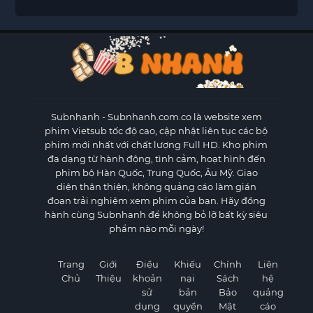
Subnhanh
- Subnhanh.com.co là website xem
phim Vietsub tốc độ cao, cập nhật liên tục các bộ
phim mới nhất với chất lượng Full HD. Kho phim
đa dạng từ hành động, tình cảm, hoạt hình đến
phim bộ Hàn Quốc, Trung Quốc, Âu Mỹ. Giao
diện thân thiện, không quảng cáo làm gián
đoạn trải nghiệm xem phim của bạn. Hãy đồng
hành cùng Subnhanh để không bỏ lỡ bất kỳ siêu
phẩm nào mỗi ngày!
Trang
Giới
Điều
Khiếu
Chính
Liên
Chủ
Thiệu
khoản
nại
Sách
hệ
sử
bản
Bảo
quảng
dụng
quyền
Mật
cáo