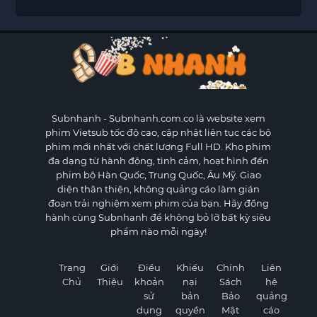
Subnhanh
- Subnhanh.com.co là website xem
phim Vietsub tốc độ cao, cập nhật liên tục các bộ
phim mới nhất với chất lượng Full HD. Kho phim
đa dạng từ hành động, tình cảm, hoạt hình đến
phim bộ Hàn Quốc, Trung Quốc, Âu Mỹ. Giao
diện thân thiện, không quảng cáo làm gián
đoạn trải nghiệm xem phim của bạn. Hãy đồng
hành cùng Subnhanh để không bỏ lỡ bất kỳ siêu
phẩm nào mỗi ngày!
Trang
Giới
Điều
Khiếu
Chính
Liên
Chủ
Thiệu
khoản
nại
Sách
hệ
sử
bản
Bảo
quảng
dụng
quyền
Mật
cáo