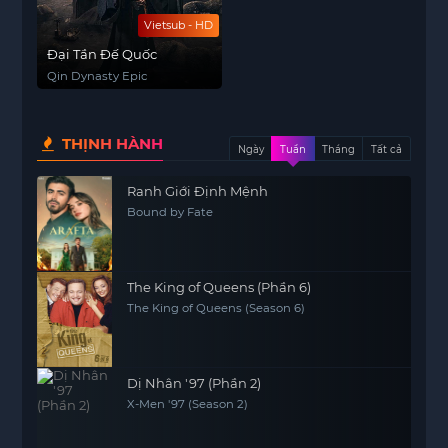
Vietsub - HD
Đại Tần Đế Quốc
Qin Dynasty Epic
THỊNH HÀNH
Ngày
Tuần
Tháng
Tất cả
Ranh Giới Định Mệnh
Bound by Fate
The King of Queens (Phần 6)
The King of Queens (Season 6)
Dị Nhân '97 (Phần 2)
X-Men '97 (Season 2)