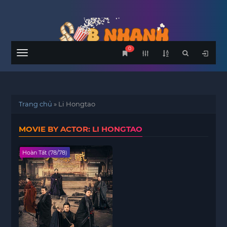
0
Menu
Trang chủ
»
Li Hongtao
MOVIE BY ACTOR: LI HONGTAO
Hoàn Tất (78/78)