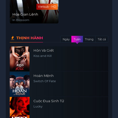
Vietsub - HD
Hoa Gian Lệnh
In Blossom
THỊNH HÀNH
Ngày
Tuần
Tháng
Tất cả
Hôn Và Giết
Kiss and Kill
Hoán Mệnh
Switch Of Fate
Cuộc Đua Sinh Tử
Lucky