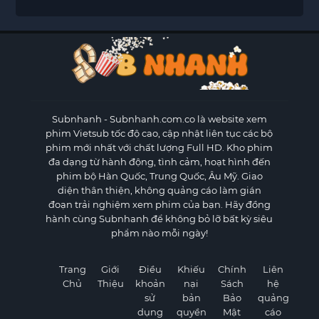
Subnhanh
- Subnhanh.com.co là website xem
phim Vietsub tốc độ cao, cập nhật liên tục các bộ
phim mới nhất với chất lượng Full HD. Kho phim
đa dạng từ hành động, tình cảm, hoạt hình đến
phim bộ Hàn Quốc, Trung Quốc, Âu Mỹ. Giao
diện thân thiện, không quảng cáo làm gián
đoạn trải nghiệm xem phim của bạn. Hãy đồng
hành cùng Subnhanh để không bỏ lỡ bất kỳ siêu
phẩm nào mỗi ngày!
Trang
Giới
Điều
Khiếu
Chính
Liên
Chủ
Thiệu
khoản
nại
Sách
hệ
sử
bản
Bảo
quảng
dụng
quyền
Mật
cáo