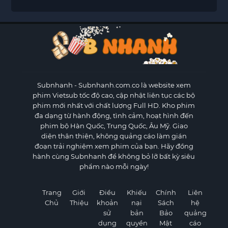
Subnhanh
- Subnhanh.com.co là website xem
phim Vietsub tốc độ cao, cập nhật liên tục các bộ
phim mới nhất với chất lượng Full HD. Kho phim
đa dạng từ hành động, tình cảm, hoạt hình đến
phim bộ Hàn Quốc, Trung Quốc, Âu Mỹ. Giao
diện thân thiện, không quảng cáo làm gián
đoạn trải nghiệm xem phim của bạn. Hãy đồng
hành cùng Subnhanh để không bỏ lỡ bất kỳ siêu
phẩm nào mỗi ngày!
Trang
Giới
Điều
Khiếu
Chính
Liên
Chủ
Thiệu
khoản
nại
Sách
hệ
sử
bản
Bảo
quảng
dụng
quyền
Mật
cáo