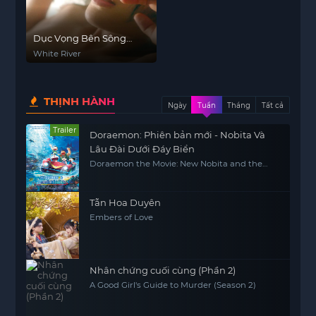
Dục Vọng Bên Sông
Trắng
White River
THỊNH HÀNH
Ngày
Tuần
Tháng
Tất cả
Trailer
Doraemon: Phiên bản mới - Nobita Và
Lâu Đài Dưới Đáy Biển
Doraemon the Movie: New Nobita and the
Castle of the Undersea Devil
Tẫn Hoa Duyên
Embers of Love
Nhân chứng cuối cùng (Phần 2)
A Good Girl's Guide to Murder (Season 2)