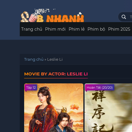
Trang chủ
Phim mới
Phim lẻ
Phim bộ
Phim 2025
Trang chủ
»
Leslie Li
MOVIE BY ACTOR: LESLIE LI
Tập 12
Hoàn Tất (20/20)