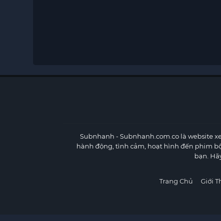
Subnhanh
- Subnhanh.com.co là website xe
hành động, tình cảm, hoạt hình đến phim b
bạn. Hã
Trang Chủ
Giới T