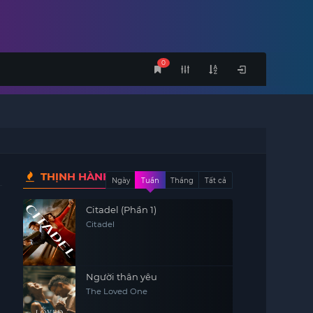
0
THỊNH HÀNH
Ngày
Tuần
Tháng
Tất cả
Citadel (Phần 1)
Citadel
Người thân yêu
The Loved One