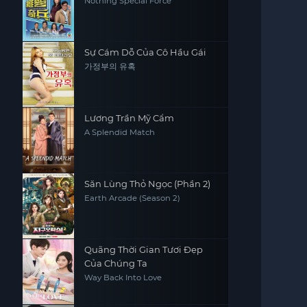
Nothing Special Force
Sự Cám Dỗ Của Cô Hầu Gái
가정부의 유혹
Lương Trần Mỹ Cẩm
A Splendid Match
Săn Lùng Thỏ Ngọc (Phần 2)
Earth Arcade (Season 2)
Quãng Thời Gian Tươi Đẹp
Của Chúng Ta
Way Back Into Love