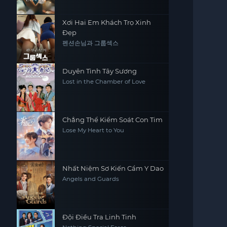
Xơi Hai Em Khách Trọ Xinh
Đẹp
펜션손님과 그룹섹스
Duyên Tình Tây Sương
Lost in the Chamber of Love
Chẳng Thể Kiểm Soát Con Tim
Lose My Heart to You
Nhất Niệm Sơ Kiến Cẩm Y Dao
Angels and Guards
Đội Điều Tra Linh Tinh