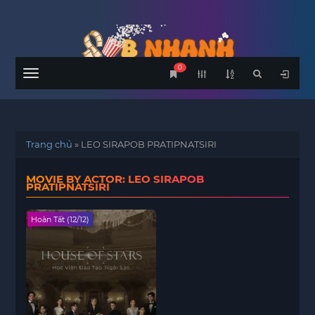
0
Menu
Trang chủ
»
LEO SIRAPOB PRATIPNATSIRI
MOVIE BY ACTOR: LEO SIRAPOB
PRATIPNATSIRI
Hoàn Tất (12/12)