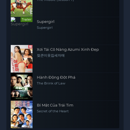
Trailer
Supergirl
Supergirl
Xơi Tái Cô Nàng Azumi Xinh Đẹp
젖큰이웃집세자매
Hành Động Đột Phá
The Brink of Law
Bí Mật Của Trái Tim
Secret of the Heart