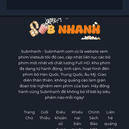
Subnhanh
- Subnhanh.com.co là website xem
phim Vietsub tốc độ cao, cập nhật liên tục các bộ
phim mới nhất với chất lượng Full HD. Kho phim
đa dạng từ hành động, tình cảm, hoạt hình đến
phim bộ Hàn Quốc, Trung Quốc, Âu Mỹ. Giao
diện thân thiện, không quảng cáo làm gián
đoạn trải nghiệm xem phim của bạn. Hãy đồng
hành cùng Subnhanh để không bỏ lỡ bất kỳ siêu
phẩm nào mỗi ngày!
Trang
Giới
Điều
Khiếu
Chính
Liên
Chủ
Thiệu
khoản
nại
Sách
hệ
sử
bản
Bảo
quảng