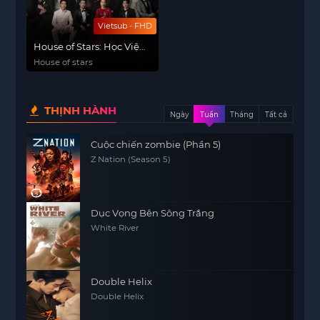
Vietsub - FHD
House of Stars: Học Viện
Đào Tạo Ngôi Sao
House of stars
THỊNH HÀNH
Ngày
Tuần
Tháng
Tất cả
Cuộc chiến zombie (Phần 5)
Z Nation (Season 5)
Dục Vọng Bên Sông Trắng
White River
Double Helix
Double Helix