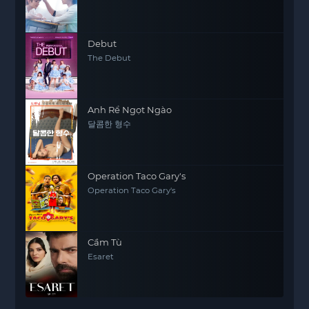
Debut
The Debut
Anh Rể Ngọt Ngào
달콤한 형수
Operation Taco Gary's
Operation Taco Gary's
Cầm Tù
Esaret