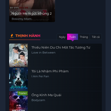
Người Mẹ Ngực Khủng 2
Bosomy Mom
THỊNH HÀNH
Ngày
Tuần
Tháng
Tất cả
Thiếu Niên Du Chi Một Tấc Tương Tư
Love in Between
Tôi Là Nhậm Phi Phàm
I Am Fei Fan
Trailer
Ống Kính Ma Quái
Bodycam