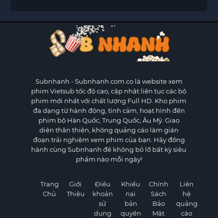
Subnhanh
- Subnhanh.com.co là website xem
phim Vietsub tốc độ cao, cập nhật liên tục các bộ
phim mới nhất với chất lượng Full HD. Kho phim
đa dạng từ hành động, tình cảm, hoạt hình đến
phim bộ Hàn Quốc, Trung Quốc, Âu Mỹ. Giao
diện thân thiện, không quảng cáo làm gián
đoạn trải nghiệm xem phim của bạn. Hãy đồng
hành cùng Subnhanh để không bỏ lỡ bất kỳ siêu
phẩm nào mỗi ngày!
Trang
Giới
Điều
Khiếu
Chính
Liên
Chủ
Thiệu
khoản
nại
Sách
hệ
sử
bản
Bảo
quảng
dụng
quyền
Mật
cáo