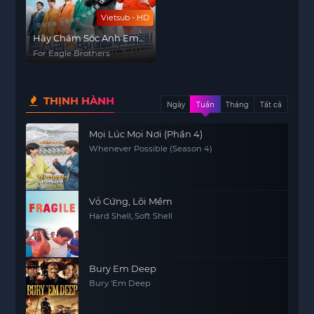
Vietsub - HD
Hãy Chăm Sóc Anh Em
Đại Bàng
For Eagle Brothers
THỊNH HÀNH
Ngày
Tuần
Tháng
Tất cả
Mọi Lúc Mọi Nơi (Phần 4)
Whenever Possible (Season 4)
Vỏ Cứng, Lõi Mềm
Hard Shell, Soft Shell
Bury Em Deep
Bury 'Em Deep