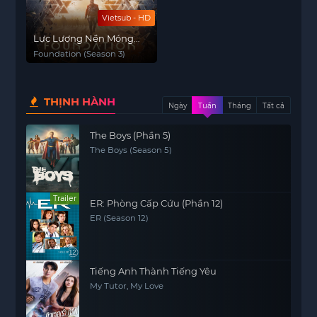
Vietsub - HD
Lực Lượng Nền Móng
(Phần 3)
Foundation (Season 3)
THỊNH HÀNH
Ngày
Tuần
Tháng
Tất cả
The Boys (Phần 5)
The Boys (Season 5)
Trailer
ER: Phòng Cấp Cứu (Phần 12)
ER (Season 12)
Tiếng Anh Thành Tiếng Yêu
My Tutor, My Love