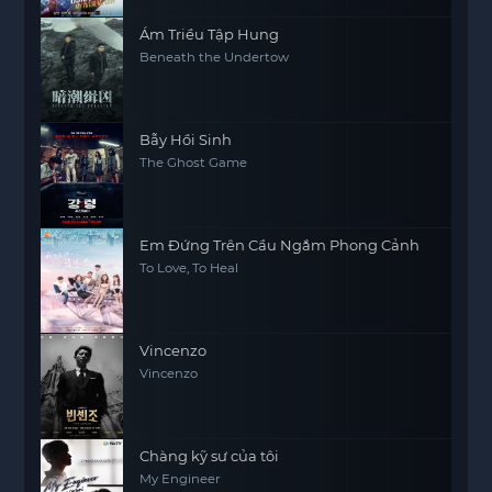
Ám Triều Tập Hung
Beneath the Undertow
Bẫy Hồi Sinh
The Ghost Game
Em Đứng Trên Cầu Ngắm Phong Cảnh
To Love, To Heal
Vincenzo
Vincenzo
Chàng kỹ sư của tôi
My Engineer