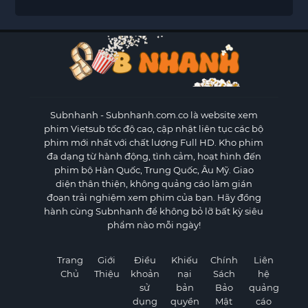
Subnhanh
- Subnhanh.com.co là website xem
phim Vietsub tốc độ cao, cập nhật liên tục các bộ
phim mới nhất với chất lượng Full HD. Kho phim
đa dạng từ hành động, tình cảm, hoạt hình đến
phim bộ Hàn Quốc, Trung Quốc, Âu Mỹ. Giao
diện thân thiện, không quảng cáo làm gián
đoạn trải nghiệm xem phim của bạn. Hãy đồng
hành cùng Subnhanh để không bỏ lỡ bất kỳ siêu
phẩm nào mỗi ngày!
Trang
Giới
Điều
Khiếu
Chính
Liên
Chủ
Thiệu
khoản
nại
Sách
hệ
sử
bản
Bảo
quảng
dụng
quyền
Mật
cáo