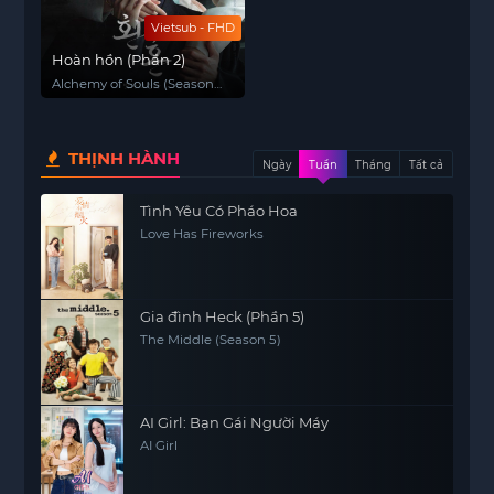
Vietsub - FHD
Hoàn hồn (Phần 2)
Alchemy of Souls (Season
2)
THỊNH HÀNH
Ngày
Tuần
Tháng
Tất cả
Tình Yêu Có Pháo Hoa
Love Has Fireworks
Gia đình Heck (Phần 5)
The Middle (Season 5)
AI Girl: Bạn Gái Người Máy
AI Girl