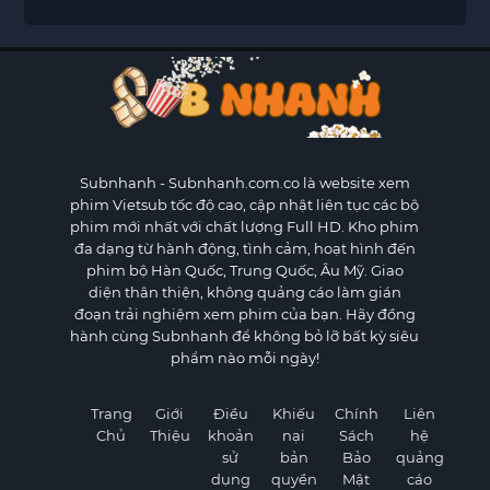
Subnhanh
- Subnhanh.com.co là website xem
phim Vietsub tốc độ cao, cập nhật liên tục các bộ
phim mới nhất với chất lượng Full HD. Kho phim
đa dạng từ hành động, tình cảm, hoạt hình đến
phim bộ Hàn Quốc, Trung Quốc, Âu Mỹ. Giao
diện thân thiện, không quảng cáo làm gián
đoạn trải nghiệm xem phim của bạn. Hãy đồng
hành cùng Subnhanh để không bỏ lỡ bất kỳ siêu
phẩm nào mỗi ngày!
Trang
Giới
Điều
Khiếu
Chính
Liên
Chủ
Thiệu
khoản
nại
Sách
hệ
sử
bản
Bảo
quảng
dụng
quyền
Mật
cáo