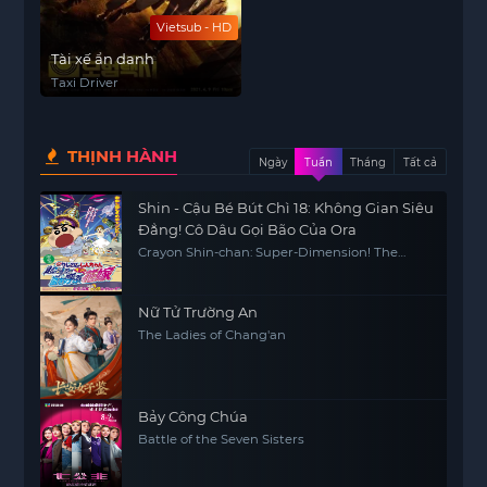
Vietsub - HD
Tài xế ẩn danh
Taxi Driver
THỊNH HÀNH
Ngày
Tuần
Tháng
Tất cả
Shin - Cậu Bé Bút Chì 18: Không Gian Siêu
Đẳng! Cô Dâu Gọi Bão Của Ora
Crayon Shin-chan: Super-Dimension! The
Storm Called My Bride
Nữ Tử Trường An
The Ladies of Chang'an
Bảy Công Chúa
Battle of the Seven Sisters