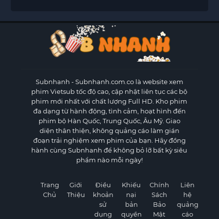
Subnhanh
- Subnhanh.com.co là website xem
phim Vietsub tốc độ cao, cập nhật liên tục các bộ
phim mới nhất với chất lượng Full HD. Kho phim
đa dạng từ hành động, tình cảm, hoạt hình đến
phim bộ Hàn Quốc, Trung Quốc, Âu Mỹ. Giao
diện thân thiện, không quảng cáo làm gián
đoạn trải nghiệm xem phim của bạn. Hãy đồng
hành cùng Subnhanh để không bỏ lỡ bất kỳ siêu
phẩm nào mỗi ngày!
Trang
Giới
Điều
Khiếu
Chính
Liên
Chủ
Thiệu
khoản
nại
Sách
hệ
sử
bản
Bảo
quảng
dụng
quyền
Mật
cáo