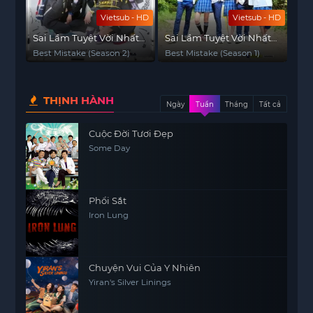
Vietsub - HD
Vietsub - HD
Sai Lầm Tuyệt Vời Nhất
Sai Lầm Tuyệt Vời Nhất
(Phần 2)
(Phần 1)
Best Mistake (Season 2)
Best Mistake (Season 1)
THỊNH HÀNH
Ngày
Tuần
Tháng
Tất cả
Cuộc Đời Tươi Đẹp
Some Day
Phổi Sắt
Iron Lung
Chuyện Vui Của Y Nhiên
Yiran's Silver Linings