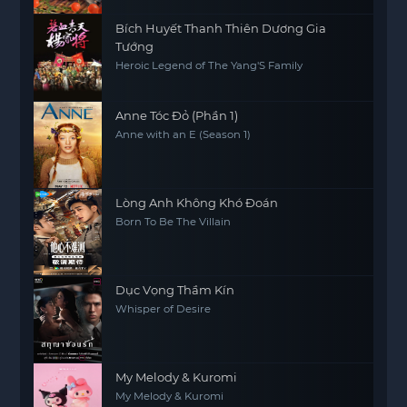
Bích Huyết Thanh Thiên Dương Gia
Tướng
Heroic Legend of The Yang'S Family
Anne Tóc Đỏ (Phần 1)
Anne with an E (Season 1)
Lòng Anh Không Khó Đoán
Born To Be The Villain
Dục Vọng Thầm Kín
Whisper of Desire
My Melody & Kuromi
My Melody & Kuromi