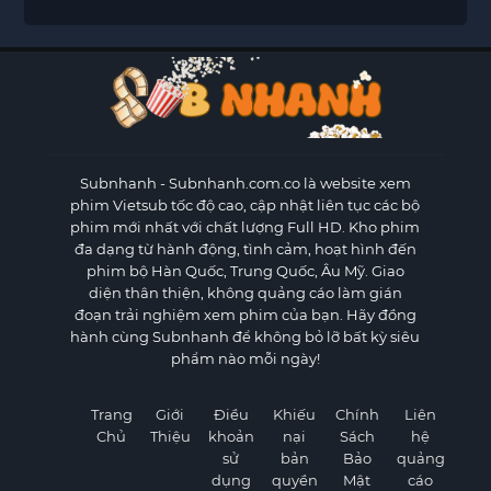
Subnhanh
- Subnhanh.com.co là website xem
phim Vietsub tốc độ cao, cập nhật liên tục các bộ
phim mới nhất với chất lượng Full HD. Kho phim
đa dạng từ hành động, tình cảm, hoạt hình đến
phim bộ Hàn Quốc, Trung Quốc, Âu Mỹ. Giao
diện thân thiện, không quảng cáo làm gián
đoạn trải nghiệm xem phim của bạn. Hãy đồng
hành cùng Subnhanh để không bỏ lỡ bất kỳ siêu
phẩm nào mỗi ngày!
Trang
Giới
Điều
Khiếu
Chính
Liên
Chủ
Thiệu
khoản
nại
Sách
hệ
sử
bản
Bảo
quảng
dụng
quyền
Mật
cáo