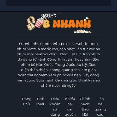
Subnhanh
- Subnhanh.com.co là website xem
phim Vietsub tốc độ cao, cập nhật liên tục các bộ
phim mới nhất với chất lượng Full HD. Kho phim
đa dạng từ hành động, tình cảm, hoạt hình đến
phim bộ Hàn Quốc, Trung Quốc, Âu Mỹ. Giao
diện thân thiện, không quảng cáo làm gián
đoạn trải nghiệm xem phim của bạn. Hãy đồng
hành cùng Subnhanh để không bỏ lỡ bất kỳ siêu
phẩm nào mỗi ngày!
Trang
Giới
Điều
Khiếu
Chính
Liên
Chủ
Thiệu
khoản
nại
Sách
hệ
sử
bản
Bảo
quảng
dụng
quyền
Mật
cáo