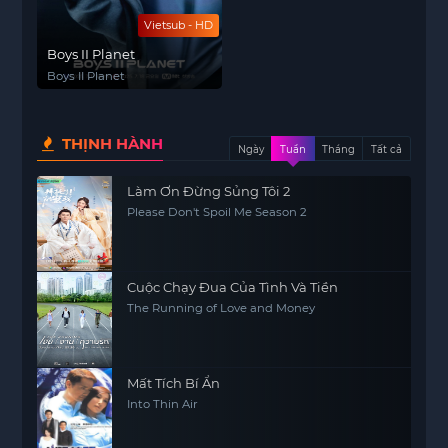
Vietsub - HD
Boys II Planet
Boys II Planet
THỊNH HÀNH
Ngày
Tuần
Tháng
Tất cả
Làm Ơn Đừng Sủng Tôi 2
Please Don't Spoil Me Season 2
Cuộc Chạy Đua Của Tình Và Tiền
The Running of Love and Money
Mất Tích Bí Ẩn
Into Thin Air