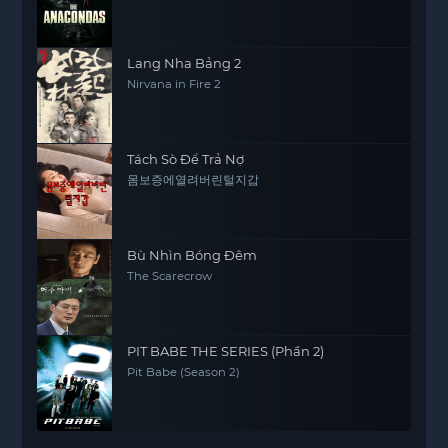
Lang Nha Bảng 2
Nirvana in Fire 2
Tách Sò Để Trả Nợ
몸보증에열려버린털지갑
Bù Nhìn Bóng Đêm
The Scarecrow
PIT BABE THE SERIES (Phần 2)
Pit Babe (Season 2)